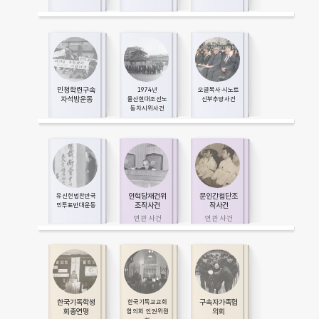
민청학련구속
1974년
오글목사·시노트
자석방운동
울산현대조선노
신부추방사건
동자시위사건
인혁당재건위
문인간첩단조
유신헌법찬반국
조작사건
작사건
민투표반대운동
한국기독학생
구속자가족협
한국기독교교회
회총연맹
의회
협의회 인권위원