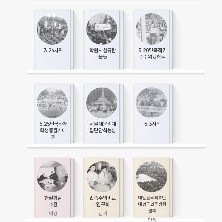
3.24시위
학원사찰규탄
5.20민족적민
운동
주주의장례식
5.25난국타개
서울대문리대
6.3시위
학생총궐기대
집단단식농성
회
한일회담
민족주의비교
대일굴욕외교반
추진
연구회
대범국민투쟁위
원회