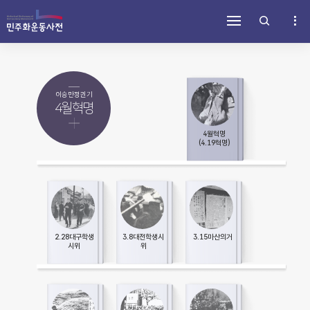
주
내
하
메
용
단
뉴
바
바
바
로
로
로
가
가
가
기
기
기
이승만정권기
4월혁명
4월혁명
(4.19혁명)
2.28대구학생
3.8대전학생시
3.15마산의거
시위
위