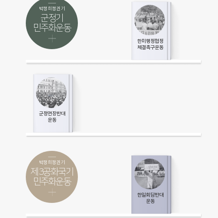
박정희정권기
군정기
민주화운동
한미행정협정
체결촉구운동
군정연장반대
운동
박정희정권기
제3공화국기
민주화운동
한일회담반대
운동