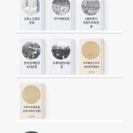
교원노조결성
국민계몽운동
4월혁명기
운동
학원민주화운
동
한미경제협정
2대악법반대운
민족통일전국학
반대운동
동
생연맹(민통련)
민족자주통일중
앙협의회(민자통)