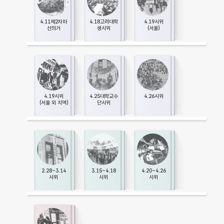
4.11제2차마
4.18고려대학
4.19시위
산의거
생시위
(서울)
4.19시위
4.25대학교수
4.26시위
(서울 외 지역)
단시위
2.28~3.14
3.15~4.18
4.20~4.26
시위
시위
시위