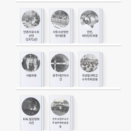
언론자유수호
사토수상방한
인턴,
선언
반대운동
레지던트파동
(1971년)
사법파동
광주대단지사
국공립대학교
건
수자주화운동
KAL빌딩방화
천주교원주교구
사건
부정부패추방운
동