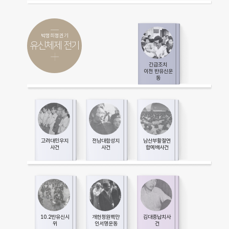
박정희정권기
유신체제 전기
긴급조치
이전 반유신운
동
고려대민우지
전남대함성지
남산부활절연
사건
사건
합예배사건
10.2반유신시
개헌청원백만
김대중납치사
위
인서명운동
건