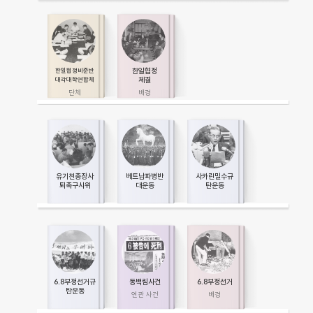
한일협정
한일협정비준반
체결
대각대학연합체
유기천총장사
베트남파병반
사카린밀수규
퇴촉구시위
대운동
탄운동
6.8부정선거규
동백림사건
6.8부정선거
탄운동