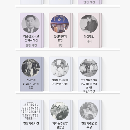
최종길교수고
유신체제의
유신헌법
문치사사건
성립
긴급조치
서울대·연세대의
수도권특수지역
1­-4호기 민주화
대생반유신시위
선교위원회긴급
운동
조치1
호반대투쟁
민청학련사건
지학순주교양
민청학련변론
심선언
투쟁