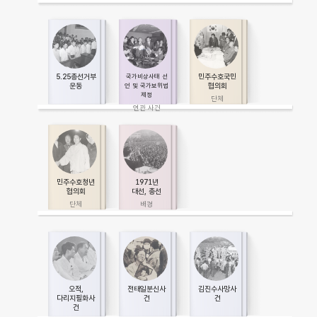
5.25총선거부
민주수호국민
국가비상사태 선
운동
협의회
언 및 국가보위법
제정
민주수호청년
1971년
협의회
대선, 총선
오적,
전태일분신사
김진수사망사
다리지필화사
건
건
건