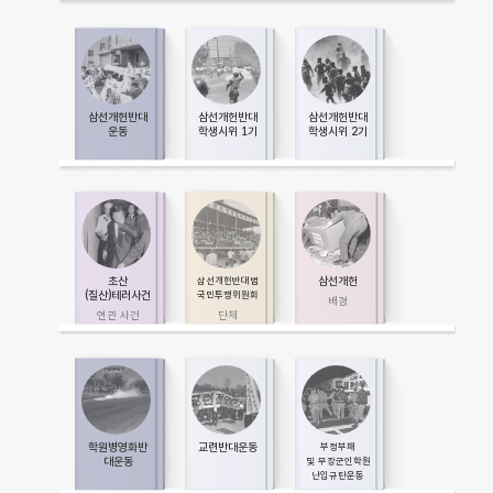
삼선개헌반대
삼선개헌반대
삼선개헌반대
운동
학생시위 1기
학생시위 2기
초산
삼선개헌
삼선개헌반대범
(질산)테러사건
국민투쟁위원회
학원병영화반
교련반대운동
부정부패
대운동
및 무장군인학원
난입규탄운동