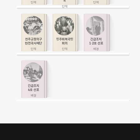
회
천주교정의구
민주회복국민
긴급조치
현전국사제단
회의
1·2호 선포
긴급조치
4호 선포