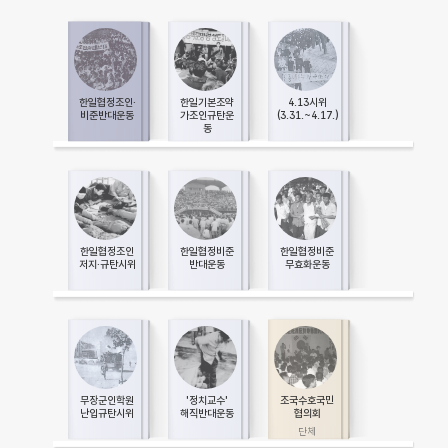
한일협정조인·
한일기본조약
4.13시위
비준반대운동
가조인규탄운
(3.31.~4.17.)
동
한일협정조인
한일협정비준
한일협정비준
저지·규탄시위
반대운동
무효화운동
무장군인학원
'정치교수'
조국수호국민
난입규탄시위
해직반대운동
협의회