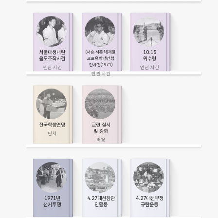
서울대생내란
10.15
(서승·서준식)재일
음모조작사건
위수령
교포유학생간첩
단사건(1971)
전국학생연맹
교련 실시
및 강화
1971년
4.27대선참관
4.27대선부정
선거투쟁
인활동
규탄운동