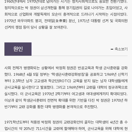
1960년대에서 1970년대로 넘어가는 시기는 정치사회적으로도 중요한 전환기였다.
정치적으로는 박 정권이 삼선개헌을 통해 장기집권의 길로 나아가는 초입이었고, 사
회적으로 산업화와 개발독재의 모순이 충격적으로 드러나기 시작하는 시점이었다.
1970년 와우아파트 붕괴, 전태일(全泰壹) 분신, 1971년 대통령 선거 및 국회의원
선거의 쟁점 등이 당시 상황을 잘 보여준다.
원인
축소보기
사회 전체가 병영화되는 상황에서 박정희 정권은 반공교육과 학생 군사훈련을 강화
했다. 1968년 4월 5일 정부는 ‘학생군사훈련강화방침’을 공표하고 ‘1969년 신학기
부터 2.3학년 남자 고교생과 학군단(ROTC) 교육을 받지 않는 남자 대학생들에게
군사교육을 실시한다’고 발표했다. 그리고 1969년부터 교련을 대학의 정규과목으로
실시했다. 이 군사교육은 1970년 2학기부터 여고생과 여대생에게까지 확대되었다.
이상과 같이 학생군사훈련의 전면적 확대를 위한 기반을 다진 박 정권은 1970년 하
반기부터 교련 강화를 통한 대학 병영화를 본격적으로 추진했다.
1971학년도부터 적용된 박정희 정권의 교련강화안의 골자는 대학생의 4년간 총 수
업시간의 약 20%인 711시간을 교련에 할애해야 하며, 군사교육을 위해 대학에 현