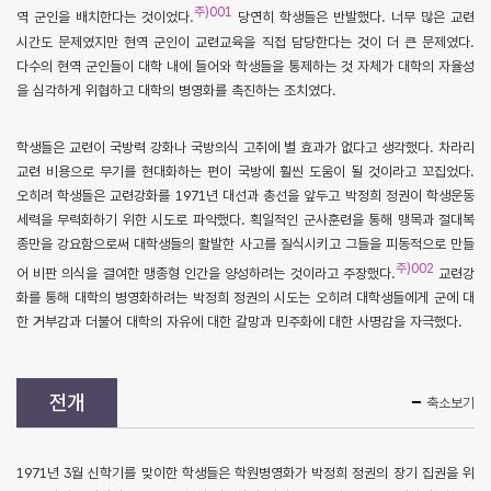
주)001
역 군인을 배치한다는 것이었다.
당연히 학생들은 반발했다. 너무 많은 교련
시간도 문제였지만 현역 군인이 교련교육을 직접 담당한다는 것이 더 큰 문제였다.
다수의 현역 군인들이 대학 내에 들어와 학생들을 통제하는 것 자체가 대학의 자율성
을 심각하게 위협하고 대학의 병영화를 촉진하는 조치였다.
학생들은 교련이 국방력 강화나 국방의식 고취에 별 효과가 없다고 생각했다. 차라리
교련 비용으로 무기를 현대화하는 편이 국방에 훨씬 도움이 될 것이라고 꼬집었다.
오히려 학생들은 교련강화를 1971년 대선과 총선을 앞두고 박정희 정권이 학생운동
세력을 무력화하기 위한 시도로 파악했다. 획일적인 군사훈련을 통해 맹목과 절대복
종만을 강요함으로써 대학생들의 활발한 사고를 질식시키고 그들을 피동적으로 만들
주)002
어 비판 의식을 결여한 맹종형 인간을 양성하려는 것이라고 주장했다.
교련강
화를 통해 대학의 병영화하려는 박정희 정권의 시도는 오히려 대학생들에게 군에 대
한 거부감과 더불어 대학의 자유에 대한 갈망과 민주화에 대한 사명감을 자극했다.
전개
축소보기
1971년 3월 신학기를 맞이한 학생들은 학원병영화가 박정희 정권의 장기 집권을 위