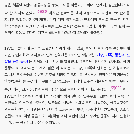
맹은 처음에 4인의 공동의장을 두었고 이를 서울대, 고려대, 연세대, 성균관대가 각
주)008
각 한 자리씩 맡았다.
하지만 전학련은 내적 역량으로나 시간적으로 한계를
지니고 있었다. 전국학생연맹은 각 대학 총학생회나 단과대학 학생회 또는 각 대학
학생운동을 이끌던 이념 서클들을 모두 포괄한 것은 아니었다. 여기에다 전학련이 본
격적인 활동을 전개한 기간은 6월부터 10월까지 4개월에 불과했다.
1971년 2학기에 들어와 교련반대시위가 재개되었고, 이와 더불어 각종 부정부패에
대한 규탄시위가 이어졌다. 먼저 전학련은 1971년 9월 7일 ‘
민주, 민족, 통일의 깃
발을 높이 들자!
’는 제목의 시국 백서를 발표했다. ‘1971년 후반기에 있어서의 학생
운동의 제 과제’라는 부제가 붙은 이 백서는 3개 장, 10쪽에 달하는 긴 지침서로서
그 시기 학생운동의 이론적 기초를 제공하고 있다. 이 백서에서 전학련은 학생운동이
‘학원민주화’를 본연의 임무로 삼고 ‘정보통치 폐기와 민주적 기본질서 회복’, ‘부패와
주)009
특권 폐지, 민권 신장’을 위해 적극적으로 싸워나가야 한다고 주장했다.
이는
1971년 학생운동이 전개되는 과정에서 함께 벌어진 민주수호국민협의회의 발족, 언
론인들의 언론자유수호선언, 법관들의 사법권 독립을 위한 사법파동, 국공립교수학
원자주화선언, 전태일분신사건 이후 노동자들의 투쟁, 광주대단지 빈민투쟁, 중소상
인들의 조세 저항 등을 보며 4월혁명 이래 억압되었던 민주민권 운동이 다시 발흥하
고 있다는 판단에서 나온 주장이었다.