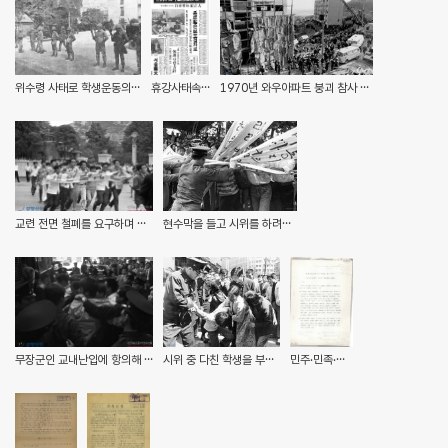
위수령 사태로 학생운동의 기반이었던 공개적 이념서클의 시대가 막을 내렸다. 사진은 대학에 진주한 위수군(경향신문 1971.10.15.)
휴강사태속 정상수업 노력(경향신문 1971.4.17.)
1970년 와우아파트 붕괴 참사 현장(경향신문사, 민주화운동기념사업회)
교련 전면 철폐를 요구하며 시위를 벌이는 고려대학교 학생들(경향신문사, 민주화운동기념사업회)
현수막을 들고 시위를 하려는 학생과 이를 막고 있는 경찰(경향신문사, 민주화운동기념사업회)
무장군인 교내난입에 항의해 국회에서 농성하던 고려대생들을 경찰이 연행하고 있다.(경향신문, 민주화운동기념사업회)
시위 중 다친 학생을 부축하려는 할머니와 학생을 끌고가려는 경찰의 모습
민주·민족·통일의 깃발을 높이 들자!-1971년 후반기에 있어서의 학생운동의 제과제