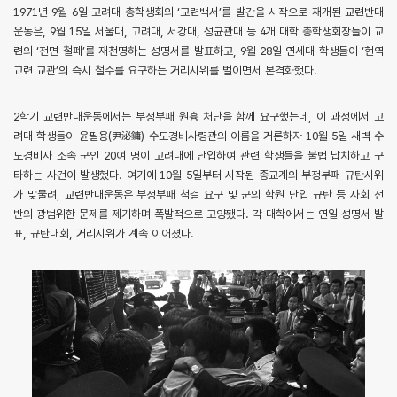
1971년 9월 6일 고려대 총학생회의 ‘교련백서’를 발간을 시작으로 재개된 교련반대
운동은, 9월 15일 서울대, 고려대, 서강대, 성균관대 등 4개 대학 총학생회장들이 교
련의 ‘전면 철폐’를 재천명하는 성명서를 발표하고, 9월 28일 연세대 학생들이 ‘현역
교련 교관’의 즉시 철수를 요구하는 거리시위를 벌이면서 본격화했다.
2학기 교련반대운동에서는 부정부패 원흉 처단을 함께 요구했는데, 이 과정에서 고
려대 학생들이 윤필용(尹泌鏞) 수도경비사령관의 이름을 거론하자 10월 5일 새벽 수
도경비사 소속 군인 20여 명이 고려대에 난입하여 관련 학생들을 불법 납치하고 구
타하는 사건이 발생했다. 여기에 10월 5일부터 시작된 종교계의 부정부패 규탄시위
가 맞물려, 교련반대운동은 부정부패 척결 요구 및 군의 학원 난입 규탄 등 사회 전
반의 광범위한 문제를 제기하며 폭발적으로 고양됐다. 각 대학에서는 연일 성명서 발
표, 규탄대회, 거리시위가 계속 이어졌다.