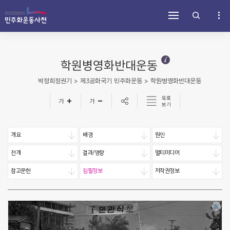
주
내
하
메
용
단
뉴
바
바
바
로
로
로
가
가
가
기
기
학원병영화반대운동
기
박정희정권기 > 제3공화국기 민주화운동 > 학원병영화반대운동
목록
보기
개요
배경
원인
전개
결과/영향
멀티미디어
참고문헌
집필정보
저작권정보