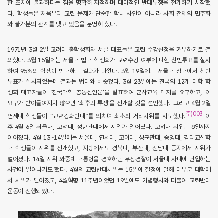
한 조치에 불과하다는 점을 명확히 지적하며 대대적인 반대투쟁을 전개하기 시작했
다. 학생들은 처음부터 교련 문제가 단순한 학내 사안이 아니라 사회 전체의 민주화
와 불가분의 관계를 맺고 있음을 분명히 했다.
1971년 3월 2일 고려대 총학생회와 서클 대표들은 교련 수강신청을 거부하기로 결
의했다. 3월 15일에는 서울대 법대 학생회가 교련수강 여부에 대한 찬반투표를 실시
하여 95%의 학생이 반대하는 결과가 나왔다. 3월 19일에는 서울대 상대에서 찬반
투표가 실시되었는데 결과는 법대와 비슷했다. 3월 23일에는 전국의 12개 대학 학
생회 대표자들이 ‘전국대학 공동선언문’을 발표하여 군사교육 폐지를 요구하고, 이
요구가 받아들여지지 않으면 ‘최후의 투쟁’을 전개할 것을 선언했다. 그리고 4월 2일
주)003
연세대 학생들이 “교련강화반대”를 외치며 최초의 거리시위를 시도했다.
이
후 4월 6일 서울대, 고려대, 성균관대에서 시위가 일어났다. 고려대 시위는 8일까지
이어졌다. 4월 13~14일에는 서울대, 연세대, 고려대, 성균관대, 중앙대, 감리교신학
대 학생들이 시위를 전개했고, 지방에서도 경북대, 부산대, 전남대 등지에서 시위가
벌어졌다. 14일 시위 와중에 대통령을 경호하던 무장경찰이 서울대 사대에 난입하는
사건이 일어나기도 했다. 4월의 교련반대시위는 15일에 절정에 달해 대부분 대학에
서 시위가 벌어졌고, 4월혁명 11주년이었던 19일에도 기념행사와 더불어 교련반대
운동이 진행되었다.