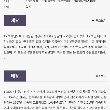
박정희정권기 ‣ 제3공화국기 민주화운동 ‣ 학원병영화반대운동
시대
전국
지역
개요
축소보기
1971학년도부터 적용된 박정희(朴正熙) 정권의 교련강화안에 맞서 1971년 내내 대
학생들은 교련 반대 혹은 교련 철폐를 주장하며 대정부투쟁을 벌였다. 그 과정에서
학생운동의 조직적 발전과 정치, 경제, 사회 민주화와 관련한 다양한 의제 표출이 있
었으며, 박 정권은 무장군인의 학원난입과 위수령 발동 등 초강경 수단으로 대응했
다.
배경
축소보기
1960년대 후반 남북 긴장 관계가 고조되자 박정희 정권은 사회통제를 한층 강화했
다. 1966년 한국군 전투부대를 베트남에 파병하면서 전면화하기 시작한 남북 긴장
관계는 1967년 급속히 고조되었고, 1968년 초부터 연이어 터진 1.21청와대습격사
건과 푸에블로호납치사건 등은 남북관계는 물론 북미관계를 극도의 긴장사태로 몰아