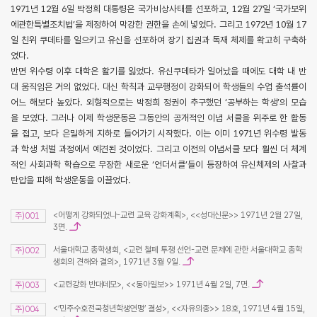
1971년 12월 6일 박정희 대통령은 국가비상사태를 선포하고, 12월 27일 ‘국가보위
에관한특별조치법’을 제정하여 막강한 권한을 손에 넣었다. 그리고 1972년 10월 17
일 친위 쿠데타를 일으키고 유신을 선포하여 장기 집권과 독재 체제를 확고히 구축하
였다.
반면 위수령 이후 대학은 활기를 잃었다. 유신쿠데타가 일어났을 때에도 대학 내 반
대 움직임은 거의 없었다. 대신 학칙과 교무행정이 강화되어 학생들의 수업 출석률이
어느 해보다 높았다. 외형적으로는 박정희 정권이 추구했던 ‘공부하는 학생’의 모습
을 보였다. 그러나 이제 학생운동은 그동안의 공개적인 이념 서클을 위주로 한 활동
을 접고, 보다 은밀하게 지하로 들어가기 시작했다. 이는 이미 1971년 위수령 발동
과 학생 처벌 과정에서 예견된 것이었다. 그리고 이전의 이념서클 보다 훨씬 더 체계
적인 사회과학 학습으로 무장한 새로운 ‘언더서클’들이 등장하여 유신체제의 사찰과
탄압을 피해 학생운동을 이끌었다.
<어떻게 강화되었나-교련 교육 강화계획>, <<성대신문>> 1971년 2월 27일,
주)001
3면.
서울대학교 총학생회, <교련 철폐 투쟁 선언-교련 문제에 관한 서울대학교 총학
주)002
생회의 견해와 결의>, 1971년 3월 9일.
<교련강화 반대데모>, <<동아일보>> 1971년 4월 2일, 7면.
주)003
<‘민주수호전국청년학생연맹’ 결성>, <<자유의종>> 18호, 1971년 4월 15일,
주)004