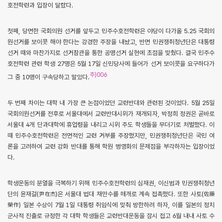
호전학련과 입장이 달랐다.
첫째, 당면한 국회의원 선거를 앞두고 민주수호전학련은 야당이 다가올 5.25 국회의
원선거를 보이콧 해야 한다는 강경한 주장을 내놨고, 반면 민권쟁취청년단은 대통령
선거 때와 마찬가지로 선거참관을 통한 공명선거 실현에 초점을 맞췄다. 결국 민주수
호전학련 관련 학생 27명은 5월 17일 신민당사에 들어가 선거 보이콧을 요구하다가
주)006
그 중 10명이 구속당하고 말았다.
두 번째 차이는 대학 내 가장 큰 논점이었던 교련반대와 관련된 것이었다. 5월 25일
국회의원선거를 전후로 서울대에서 교련반대시위가 재개되자, 박정희 정권은 곧바로
서울대 4개 단과대학에 휴업령을 내리고 시위 주도 학생들을 무더기로 처벌했다. 이
때 민주수호전학련은 전면적인 교련 거부를 주장했지만, 민권쟁취청년단은 국민 여
론을 고려하여 교련 강화 반대를 통해 학원 병영화의 문제점을 부각하자는 입장이었
다.
학생운동의 분열을 극복하기 위해 민주수호전학련의 심재권, 이신범과 민권쟁취청년
단의 윤재걸(尹在杰)은 서울대 법대 채만수를 매개로 계속 접촉했다. 또한 사토(佐藤
榮作) 일본 수상이 7월 1일 대통령 취임식에 맞춰 방한하려 하자, 이를 일본의 정치
군사적 진출로 규정한 각 대학 학생들은 교련반대운동을 잠시 접고 6월 내내 사토 수