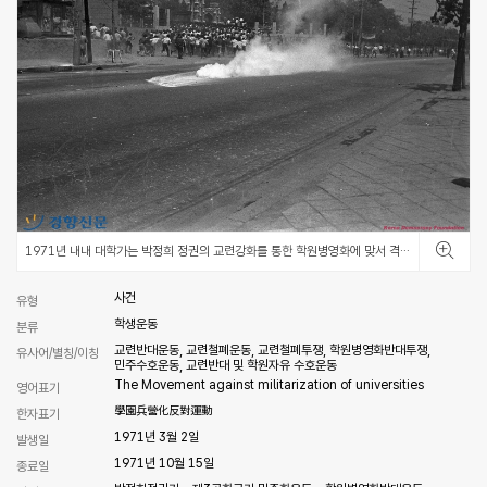
1971년 내내 대학가는 박정희 정권의 교련강화를 통한 학원병영화에 맞서 격렬한 시위를 벌였다.
사건
유형
학생운동
분류
교련반대운동, 교련철폐운동, 교련철폐투쟁, 학원병영화반대투쟁,
유사어/별칭/이칭
민주수호운동, 교련반대 및 학원자유 수호운동
The Movement against militarization of universities
영어표기
學園兵營化反對運動
한자표기
1971년 3월 2일
발생일
1971년 10월 15일
종료일