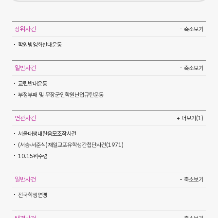
상위사건
- 축소보기
학원병영화반대운동
일반사건
- 축소보기
교련반대운동
부정부패 및 무장군인학원난입규탄운동
연관사건
+ 더보기(1)
서울대생내란음모조작사건
(서승·서준식)재일교포유학생간첩단사건(1971)
10.15위수령
일반사건
- 축소보기
전국학생연맹