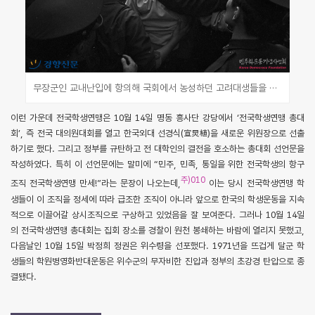
무장군인 교내난입에 항의해 국회에서 농성하던 고려대생들을 경찰이 연행하고 있다.(경향신문, 민주화운동기념사업회)
이런 가운데 전국학생연맹은 10월 14일 명동 흥사단 강당에서 ‘전국학생연맹 총대
회’, 즉 전국 대의원대회를 열고 한국외대 선경식(宣炅植)을 새로운 위원장으로 선출
하기로 했다. 그리고 정부를 규탄하고 전 대학인의 결전을 호소하는 총대회 선언문을
작성하였다. 특히 이 선언문에는 말미에 “민주, 민족, 통일을 위한 전국학생의 항구
주)010
조직 전국학생연맹 만세!”라는 문장이 나오는데,
이는 당시 전국학생연맹 학
생들이 이 조직을 정세에 따라 급조한 조직이 아니라 앞으로 한국의 학생운동을 지속
적으로 이끌어갈 상시조직으로 구상하고 있었음을 잘 보여준다. 그러나 10월 14일
의 전국학생연맹 총대회는 집회 장소를 경찰이 원천 봉쇄하는 바람에 열리지 못했고,
다음날인 10월 15일 박정희 정권은 위수령을 선포했다. 1971년을 뜨겁게 달군 학
생들의 학원병영화반대운동은 위수군의 무자비한 진압과 정부의 초강경 탄압으로 종
결됐다.