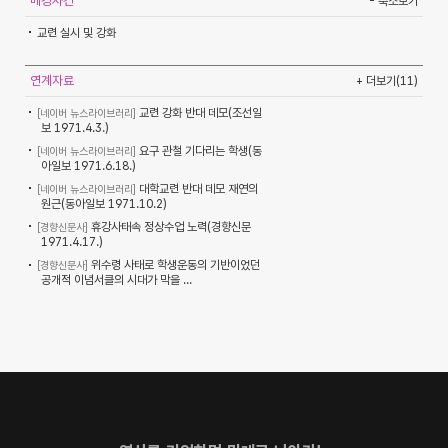
배경사건
- 축소보기
교련 실시 및 강화
연계자료
+ 더보기(11)
교련 강화 반대 데모(조선일
[네이버 뉴스라이브러리]
보 1971.4.3.)
요구 관철 기다리는 학생(동
[네이버 뉴스라이브러리]
아일보 1971.6.18.)
대학교련 반대 데모 재연의
[네이버 뉴스라이브러리]
원근(동아일보 1971.10.2)
휴강사태속 정상수업 노력(경향신문
[경향신문사]
1971.4.17.)
위수령 사태로 학생운동의 기반이었던
[경향신문사]
공개적 이념서클의 시대가 막을 ...