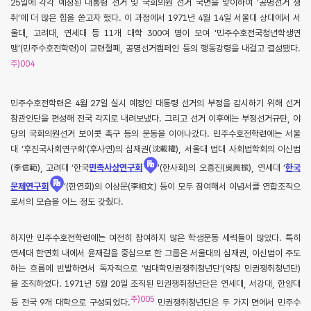
25일에 각각 예정된 대통령 선거 및 국회의원 선거 국면을 맞이하여 ‘공명선거 쟁
취’에 더 많은 힘을 쏟고자 했다. 이 과정에서 1971년 4월 14일 서울대 상대에서 서
울대, 고려대, 연세대 등 11개 대학 300여 명이 모여 ‘민주수호전국청년학생연
맹’(민주수호전학련)이 교련철폐, 공명선거캠페인 등의 행동강령을 내걸고 결성됐다.
주)004
민주수호전학련은 4월 27일 실시 예정인 대통령 선거의 부정을 감시하기 위해 선거
참관인단을 편성해 전국 각지로 내려보냈다. 그리고 선거 이후에는 부정선거규탄, 야
당의 국회의원선거 보이콧 촉구 등의 운동을 이어나갔다. 민주수호전학련에는 서울
대 ‘후진국사회연구회’(후사연)의 심재권(沈載權), 서울대 법대 사회법학회의 이신범
(李信範), 고려대 ‘한국
민족사상연구회
’(한사회)의 오흥진(吳興振), 연세대 ‘
한국
문제연구회
’(한연회)의 이상문(李相文) 등이 모두 참여해서 이념서클 연합조직으
로서의 모습을 어느 정도 갖췄다.
하지만 민주수호전학련에는 여전히 참여하지 않은 학생운동 세력들이 많았다. 특히
연세대 한연회 내에서 윤재걸을 중심으로 한 그룹은 서울대의 심재권, 이신범이 주도
하는 흐름에 반발하면서 독자적으로 ‘범대학민권쟁취청년단’(약칭 민권쟁취청년단)
을 조직하였다. 1971년 5월 20일 조직된 민권쟁취청년단은 연세대, 서강대, 한양대
주)005
등 전국 9개 대학으로 구성되었다.
민권쟁취청년단은 두 가지 면에서 민주수