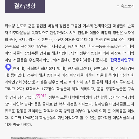
결과/영향
축소보기
위수령 선포로 군을 동원한 박정희 정권은 그동안 거세게 전개되었던 학생들의 반독
재 민주화운동을 폭력적으로 탄압하였다. 시위 진압과 더불어 박정희 정권은 ≪자유
의 종≫, ≪내나라≫, ≪한맥≫, ≪산지성≫과 같은 다수의 학생 간행물을 소위 ‘지하
신문’으로 규정하여 발간을 금지시켰고, 동시에 당시 학생운동을 주도했던 각 대학
이념 서클의 상당수를 강제로 해산시켰다. 당시 정부의 명령에 의해 해산된 각 대학
이념 서클들은 후진국사회연구회(서울대), 문우회(서울대 문리대),
한국문제연구회
(연세대), 사회법학회(서울대 법대), 한사회(고려대), 한맥(고려대), 정진회(경북
대) 등이었다. 정부의 해산 명령에서 빠진 이념서클 가운데 서울대 문리대 ‘낙산사회
과학연구회’(낙산연)와 같은 경우는 학교 측의 자체 조치를 통해 해산이 이루어졌다.
그리고 23개 대학에서 177명의 학생들이 제적 처리되고, 운동 주동학생들은 구속
주)011
후 강제 징집당했다.
정부는 모든 대학에 “학생의 정치활동 금지”와 “제명학
생의 재입학 금지” 등을 골자로 한 학칙 개정을 지시했다. 살아남은 이념서클들도 자
유로운 활동을 제약하는 학칙과 더욱 강화된 외부의 감시에 의해 큰 어려움을 겪었
다. 이로써 1960년대 학생운동의 기반이었다고 할 수 있는 공개적인 이념서클의 시
대가 막을 내렸다.