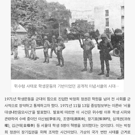
위수령 사태로 학생운동의 기반이었던 공개적 이념서클의 시대가 막을 내렸다. 사진은 대학에 진주한 위수군(경향신문 1971.10.15.)
1971년 학생운동을 군대의 힘으로 진압한 박정희 정권은 학원을 넘어 전 사회를 군
사적으로 장악하고 통제하고자 했다. 1971년 11월 13일 중앙정보부는 이른바 ‘서울
대생내란음모사건’을 발표했다. 발표에 따르면 이 사건은 위수령 이후 학생 시위와
관련하여 수배 중이던 이신범(李信汎), 조영래(趙英來), 장기표(張琪杓), 심재권(沈在
權), 김근태(金槿泰) 등 서울대 학생 5명이 혁명을 모의했다는 것이었다. 이는 박정
희 정권이 장기집권을 위해 조작한 사건이었다. 가상의 국가 변란 사태를 근거로