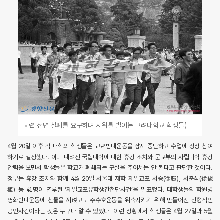
교련 전면 철폐를 요구하며 시위를 벌이는 고려대학교 학생들(경향신문사, 민주화운동기념사업회)
4월 20일 이후 각 대학의 학생들은 교련반대운동을 잠시 중단하고 수업에 정상 참여
하기로 결정했다. 이미 내려진 국립대학에 대한 휴강 조치와 문교부의 사립대학 휴강
압력을 보면서 학생들은 학교가 폐쇄되는 구실을 주어서는 안 된다고 판단한 것이다.
정부는 휴강 조치와 함께 4월 20일 서울대 재학 재일교포 서승(徐勝), 서준식(徐俊
植) 등 41명이 연루된 ‘재일교포유학생간첩단사건’을 발표했다. 대학생들의 학원병
영화반대운동에 찬물을 끼얹고 민주수호운동을 위축시키기 위해 만들어진 전형적인
공안사건이라는 것은 누구나 알 수 있었다. 이런 상황에서 학생들은 4월 27일과 5월