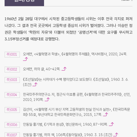
1960년 2월 28일 대구에서 시작된 중고등학생들의 시위는 이후 전국 각지로 퍼져
나갔다. 그 결과 전국 곳곳에서 고등학생 중심의 시위가 벌어졌다. 그러나 이승만 정
권은 학생들이 ‘학원의 자유’와 더불어 외쳤던 ‘공명선거’에 대한 요구를 무시하고
3.15부정선거를 예정대로 강행했다.
오제연, <4월혁명과 학생>, 《4월혁명의 주체들》, 역사비평사, 2020, 24쪽.
주)001
오제연, 위의 글, 40~42쪽.
주)002
《조선일보》는 시위대가 수백 명이었다고 보도했다. 《조선일보》, 1960. 3. 6.
주)003
(조간)
한국민주주의연구소 저, 정근식·이호룡 공편, 《4월혁명과 한국민주주의》, 선인,
주)004
2010, 190쪽.
김선미, <4월혁명 시기 부산 지역 고등학생의 현실 인식과 실천>, 《한국민족문
주)005
화》 55호, 부산대학교 한국민족문화연구소, 2015, 17쪽.
안동일·홍기범, 《기적과 환상》, 영신문화사, 1960, 87~90쪽.
주)006
안동일·홍기범, 위의 책, 106쪽;《동아일보》, 1960. 3. 15.(조간)
주)007