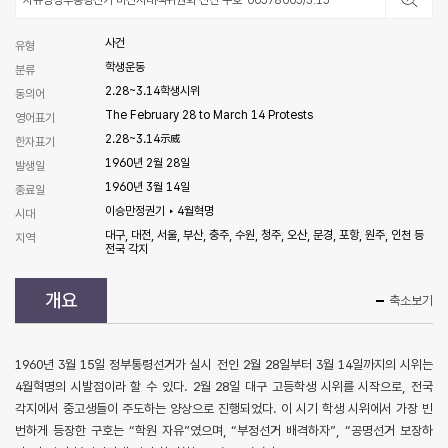
자유당정부통령선거 마산시대책위원회 선전 구호-00578005/3.15
사건
유형
학생운동
분류
2.28~3.14학생시위
동의어
The February 28 to March 14 Protests
영어표기
2.28~3.14示威
한자표기
1960년 2월 28일
발생일
1960년 3월 14일
종료일
이승만정권기 ‣ 4월혁명
시대
대구, 대전, 서울, 부산, 충주, 수원, 청주, 오산, 문경, 포항, 원주, 인천 등
지역
전국 각지
개요
축소보기
1960년 3월 15일 정부통령선거가 실시 전인 2월 28일부터 3월 14일까지의 시위는
4월혁명의 시발점이라 할 수 있다. 2월 28일 대구 고등학생 시위를 시작으로, 전국
각지에서 중고생들이 주도하는 양상으로 진행되었다. 이 시기 학생 시위에서 가장 빈
번하게 등장한 구호는 “학원 자유”였으며, “부정선거 배격하자”, “공명선거 보장하