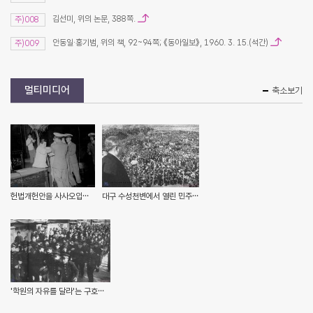
김선미, 위의 논문, 388쪽.
주)008
안동일·홍기범, 위의 책, 92~94쪽; 《동아일보》, 1960. 3. 15.(석간)
주)009
멀티미디어
축소보기
헌법개헌안을 사사오입의 논리로 가결시키자 의원들이 자리에 일어나 항의하는 모습(경향신문사, 민주화운동기념사업회)
대구 수성천변에서 열린 민주당 장면 부통령후보 정견발표회(3.15의거기념사업회, 민주화운동기념사업회)
'학원의 자유를 달라'는 구호를 외치며 도청으로 향하고 있는 경북고등학교 학생들(3.15의거기념사업회, 민주화운동기념사업회)