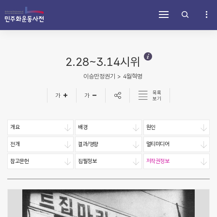
주
내
하
메
용
단
뉴
바
바
바
로
로
로
가
가
가
기
기
2.28~3.14시위
기
이승만정권기 > 4월혁명
목록
보기
개요
배경
원인
전개
결과/영향
멀티미디어
참고문헌
집필정보
저작권정보