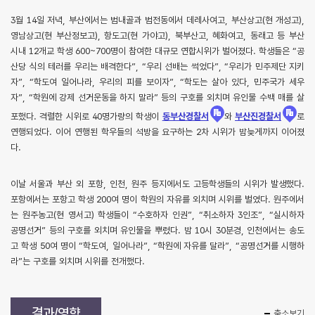
3월 14일 저녁, 부산에서는 범내골과 범전동에서 데레사여고, 부산상고(현 개성고),
영남상고(현 부산정보고), 항도고(현 가야고), 북부산고, 혜화여고, 동래고 등 부산
시내 12개교 학생 600~700명이 참여한 대규모 연합시위가 벌어졌다. 학생들은 “공
산당 식의 테러를 우리는 배격한다”, “우리 선배는 썩었다”, “우리가 민주제단 지키
자”, “학도여 일어나라, 우리의 피를 보이자”, “학도는 살아 있다, 민주국가 세우
자”, “학원에 강제 선거운동을 하지 말라” 등의 구호를 외치며 유인물 수백 매를 살
포했다. 격렬한 시위로 40명가량의 학생이
동부산경찰서
와
부산진경찰서
로
연행되었다. 이어 연행된 학우들의 석방을 요구하는 2차 시위가 밤늦게까지 이어졌
다.
이날 서울과 부산 외 포항, 인천, 원주 등지에서도 고등학생들의 시위가 발생했다.
포항에서는 포항고 학생 200여 명이 학원의 자유를 외치며 시위를 벌였다. 원주에서
는 원주농고(현 영서고) 학생들이 “수호하자 인권”, “취소하자 3인조”, “실시하자
공명선거” 등의 구호를 외치며 유인물을 뿌렸다. 밤 10시 30분경, 인천에서는 송도
고 학생 50여 명이 “학도여, 일어나라”, “학원에 자유를 달라”, “공명선거를 시행하
라”는 구호를 외치며 시위를 전개했다.
결과/영향
축소보기