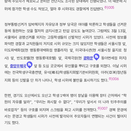
람에 주모자가 체포되고 준비한 전단지도 소각된 상태에서 진행되었다. 이 때문에 시
주)005
위에 참가한 학생 수도 적었고, 얼마 후 시위대도 경찰에게 진압됐다.
정부통령선거가 임박해지자 자유당과 정부 당국은 여야를 막론하고 학생들을 선거운
동에 동원하는 것을 철저히 금지시켰고 탄압 강도도 높여갔다. 그럼에도 3월 13일,
서울에서 공명선거를 외치는 고등학생들의 산발적인 시위가 있었다. 사전에 정보를
파악한 경찰과 교직원들의 저지로 시위 규모는 크지 않았지만 학생들은 서울시청 앞,
미도파백화점(현 명동롯데백화점 영플라자) 앞, 미국대사관(현 서울시청 을지로 청
사) 앞, 반도호텔(현 명동롯데호텔) 앞, 국제극장(현
광화문
동아면세점 위치)
앞,
중앙우체국
앞 등 도심 곳곳에서 유인물을 뿌리고 구호를 외쳤다. 이날 시위
에는 전국학생구국총연맹, 유석(維石)학생동지회발기준비위원회, 아주(亞洲)청년동
주)006
지회 등의 깃발을 단 차가 나타나, 학생 시위에 불만을 표시하기도 했다.
한편, 경기도 오산에서도 오산고 학생 1백여 명이 장날을 이용해 장터 근처에서 “학
원의 자유를 달라”, “우리는 좌시할 수 없다”, “우리가 앞서서 이 나라 민주주의를
주)007
바로잡자” 등의 구호를 외치며 스크럼을 짜고 시위를 전개했다.
경북 문경에
서는 문경고 학생들의 시위가 사전에 발각되어 주모자들이 연행되는 사건이 벌어지
기도 했다.