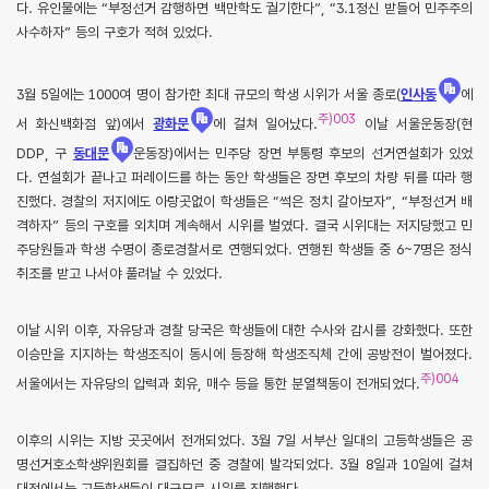
다. 유인물에는 “부정선거 감행하면 백만학도 궐기한다”, “3.1정신 받들어 민주주의
사수하자” 등의 구호가 적혀 있었다.
3월 5일에는 1000여 명이 참가한 최대 규모의 학생 시위가 서울 종로(
인사동
에
주)003
서 화신백화점 앞)에서
광화문
에 걸쳐 일어났다.
이날 서울운동장(현
DDP, 구
동대문
운동장)에서는 민주당 장면 부통령 후보의 선거연설회가 있었
다. 연설회가 끝나고 퍼레이드를 하는 동안 학생들은 장면 후보의 차량 뒤를 따라 행
진했다. 경찰의 저지에도 아랑곳없이 학생들은 “썩은 정치 갈아보자”, “부정선거 배
격하자” 등의 구호를 외치며 계속해서 시위를 벌였다. 결국 시위대는 저지당했고 민
주당원들과 학생 수명이 종로경찰서로 연행되었다. 연행된 학생들 중 6~7명은 정식
취조를 받고 나서야 풀려날 수 있었다.
이날 시위 이후, 자유당과 경찰 당국은 학생들에 대한 수사와 감시를 강화했다. 또한
이승만을 지지하는 학생조직이 동시에 등장해 학생조직체 간에 공방전이 벌어졌다.
주)004
서울에서는 자유당의 압력과 회유, 매수 등을 통한 분열책동이 전개되었다.
이후의 시위는 지방 곳곳에서 전개되었다. 3월 7일 서부산 일대의 고등학생들은 공
명선거호소학생위원회를 결집하던 중 경찰에 발각되었다. 3월 8일과 10일에 걸쳐
대전에서는 고등학생들이 대규모로 시위를 진행했다.