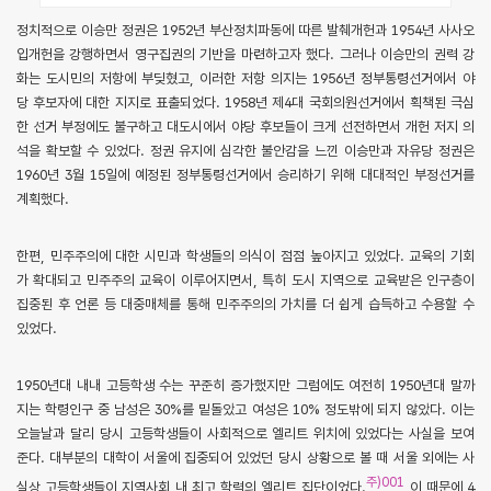
정치적으로 이승만 정권은 1952년 부산정치파동에 따른 발췌개헌과 1954년 사사오
입개헌을 강행하면서 영구집권의 기반을 마련하고자 했다. 그러나 이승만의 권력 강
화는 도시민의 저항에 부딪혔고, 이러한 저항 의지는 1956년 정부통령선거에서 야
당 후보자에 대한 지지로 표출되었다. 1958년 제4대 국회의원선거에서 획책된 극심
한 선거 부정에도 불구하고 대도시에서 야당 후보들이 크게 선전하면서 개헌 저지 의
석을 확보할 수 있었다. 정권 유지에 심각한 불안감을 느낀 이승만과 자유당 정권은
1960년 3월 15일에 예정된 정부통령선거에서 승리하기 위해 대대적인 부정선거를
계획했다.
한편, 민주주의에 대한 시민과 학생들의 의식이 점점 높아지고 있었다. 교육의 기회
가 확대되고 민주주의 교육이 이루어지면서, 특히 도시 지역으로 교육받은 인구층이
집중된 후 언론 등 대중매체를 통해 민주주의의 가치를 더 쉽게 습득하고 수용할 수
있었다.
1950년대 내내 고등학생 수는 꾸준히 증가했지만 그럼에도 여전히 1950년대 말까
지는 학령인구 중 남성은 30%를 밑돌았고 여성은 10% 정도밖에 되지 않았다. 이는
오늘날과 달리 당시 고등학생들이 사회적으로 엘리트 위치에 있었다는 사실을 보여
준다. 대부분의 대학이 서울에 집중되어 있었던 당시 상황으로 볼 때 서울 외에는 사
주)001
실상 고등학생들이 지역사회 내 최고 학력의 엘리트 집단이었다.
이 때문에 4