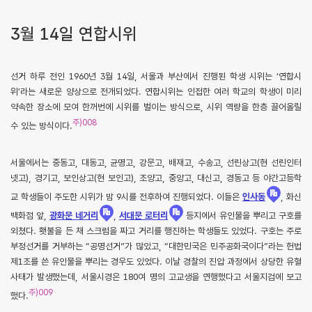
3월 14일 연합시위
선거 하루 전인 1960년 3월 14일, 서울과 부산에서 진행된 학생 시위는 ‘연합시
위’라는 새로운 양상으로 전개되었다. 연합시위는 인접한 여러 학교의 학생이 미리
약속한 장소에 모여 한꺼번에 시위를 벌이는 방식으로, 시위 역량을 한층 끌어올릴
주)008
수 있는 방식이다.
서울에서는 중동고, 대동고, 균명고, 강문고, 배재고, 수송고, 선린상고(현 선린인터
넷고), 경기고, 보인상고(현 보인고), 조양고, 중앙고, 대신고, 경동고 등 야간고등학
교 학생들이 주도한 시위가 밤 9시를 전후하여 진행되었다. 이들은
인사동
, 화신
백화점 앞,
광화문 네거리
,
서대문 로터리
등지에서 유인물을 뿌리고 구호를
외쳤다. 횃불을 든 채 스크럼을 짜고 거리를 행진하는 학생들도 있었다. 구호는 주로
부정선거를 거부하는 “공명선거”가 많았고, “대한민국은 민주공화국이다”라는 헌법
제1조를 쓴 유인물을 뿌리는 경우도 있었다. 이날 경찰의 진압 과정에서 상당한 유혈
사태가 발생했는데, 서울시경은 180여 명의 고교생을 연행했다고 서울지검에 보고
주)009
했다.