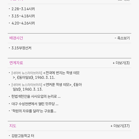
2.28~3.14시위
3.15~4.18시위
4.20~4.26시위
배경사건
- 축소보기
3.15부정선거
연계자료
+ 더보기(3)
<전국에 번지는 학생 데모
[네이버 뉴스라이브러리]
>, 《동아일보》, 1960. 3. 11.
<연거푼 학생 데모>, 《동아
[네이버 뉴스라이브러리]
일보》, 1960. 3. 13.
헌법개헌안을 사사오입의 논리로 ...
대구 수성천변에서 열린 민주당 ...
'학원의 자유를 달라'는 구호를...
지도
+ 더보기(37)
강문고등학교 터