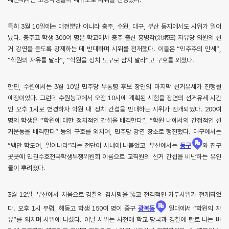
특히 3월 10일에는 대전뿐만 아니라 충주, 수원, 대구, 부산 등지에서도 시위가 일어
났다. 충주고 학생 300여 명은 학교에서 충주 출신 홍병각(洪炳珏) 자유당 의원의 선
거 강연을 듣도록 강제하는 데 반대하며 시위를 전개했다. 이들은 “민주주의 만세”,
“학원의 자유를 달라”, “학원을 정치 도구로 삼지 말라”고 구호를 외쳤다.
한편, 수원에서는 3월 10일 민주당 부통령 후보 장면의 마지막 선거유세가 진행될
예정이었다. 그런데 수원농고에서 오전 10시에 계획된 시험을 장면의 선거유세 시간
인 오후 1시로 변경하자 학원 내 정치 간섭을 반대하는 시위가 전개되었다. 200여
명의 학생은 “학원에 대한 정치적인 간섭을 배격한다”, “학원 내에서의 간접적인 선
거운동을 배격한다” 등의 구호를 외치며, 민주당 강연 장소로 행진했다. 대구에서는
“백만 학도여, 일어나라”라는 전단이 시내에 나붙었고, 부산에서는
동구
와 진구
곳곳에 민권수호전국학생투쟁위원회 이름으로 교직원의 선거 간섭을 비난하는 유인
물이 뿌려졌다.
3월 12일, 부산에서 처음으로 경찰의 감시망을 뚫고 전격적인 가두시위가 전개되었
다. 오후 1시 무렵, 해동고 학생 150여 명이 중구
광복동
일대에서 “학원의 자
유”를 외치며 시위에 나섰다. 이날 시위는 사전에 학교 당국과 경찰에 탄로 나는 바