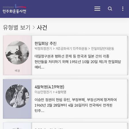
주
내
하
메
용
단
뉴
바
바
바
로
로
로
가
가
유형별 보기
사건
가
기
기
기
한일회담 추진
박정희정권기
제3공화국기 민주화운동
한일회담반대운동
대일청구권과 평화선 문제 등 한국과 일본 간의 각종
현안들을 처리하기 위해 1951년 10월 20일 제1차 한일회담
예비...
4월혁명(4.19혁명)
이승만정권기
4월혁명
이승만 정권의 헌법 유린, 부정부패, 부정선거에 항거하여
1960년 2월 28일부터 4월 26일까지 전국에서 전개된
민주...