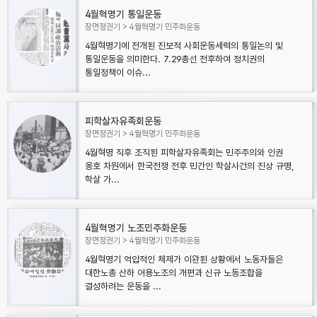
4월혁명기 통일운동
장면정권기
4월혁명기 민주화운동
4월혁명기에 전개된 진보적 사회운동세력의 통일논의 및
통일운동을 의미한다. 7.29총선 전후하여 정치권의
통일정책이 이슈...
피학살자유족회운동
장면정권기
4월혁명기 민주화운동
4월혁명 직후 조직된 피학살자유족회는 민주주의와 인권
옹호 차원에서 한국전쟁 전후 민간인 학살사건의 진상 규명,
학살 가...
4월혁명기 노조민주화운동
장면정권기
4월혁명기 민주화운동
4월혁명기 억압적인 체제가 이완된 상황에서 노동자들은
대한노총 산하 어용노조의 개편과 신규 노동조합을
결성하려는 운동을 ...