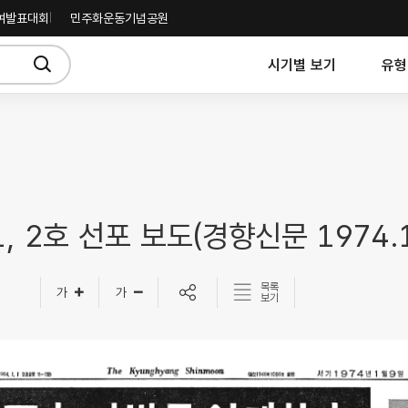
여발표대회
민주화운동기념공원
시기별 보기
유형
, 2호 선포 보도(경향신문 1974.1.
목록
보기