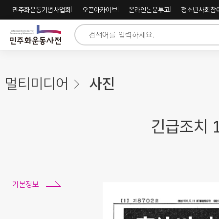
주
내
하
민주화운동기념사업회
오픈아카이브
온라인논문투고
청소년사회참
메
용
단
뉴
바
바
바
로
로
로
가
가
가
기
기
기
멀티미디어
사진
긴급조치 1
기본정보