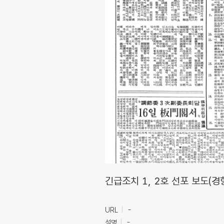
긴급조치 1, 2호 선포 보도(경향
URL
-
설명
-