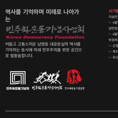
역사를 기억하며 미래로 나아가
시기별
이승만
는
4월
장면정
4월
박정희
어둡고 고통스러운 남영동 대공분실의 역사를
군정
기억하는 동시에 미래 민주주의를 위한 공간으
제3
로 발돋움합니다.
유신