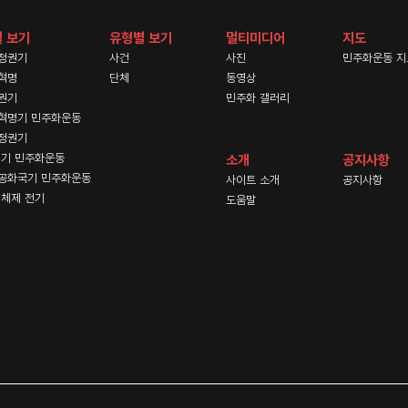
 보기
유형별 보기
멀티미디어
지도
정권기
사건
사진
민주화운동 지
혁명
단체
동영상
권기
민주화 갤러리
혁명기 민주화운동
정권기
기 민주화운동
소개
공지사항
공화국기 민주화운동
사이트 소개
공지사항
체제 전기
도움말