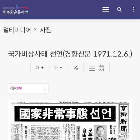
주
내
하
메
용
단
뉴
바
바
바
로
로
로
가
가
멀티미디어
사진
가
기
기
기
국가비상사태 선언(경향신문 1971.12.6.)
목록
보기
기본정보