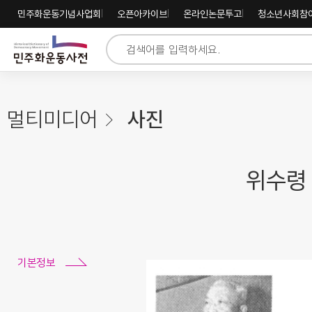
주
내
하
민주화운동기념사업회
오픈아카이브
온라인논문투고
청소년사회참
메
용
단
뉴
바
바
바
로
로
로
가
가
가
기
기
기
멀티미디어
사진
위수령 
기본정보