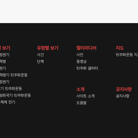
 보기
유형별 보기
멀티미디어
지도
정권기
사건
사진
민주화운동 지
혁명
단체
동영상
권기
민주화 갤러리
혁명기 민주화운동
정권기
기 민주화운동
소개
공지사항
공화국기 민주화운동
사이트 소개
공지사항
체제 전기
도움말