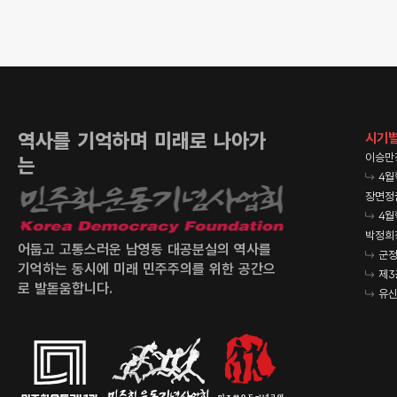
역사를 기억하며 미래로 나아가
시기별
이승만
는
4월
장면정
4월
박정희
어둡고 고통스러운 남영동 대공분실의 역사를
군정
기억하는 동시에 미래 민주주의를 위한 공간으
제3
로 발돋움합니다.
유신