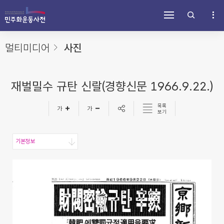
주
내
하
메
용
단
뉴
바
바
바
로
로
로
가
가
멀티미디어
사진
가
기
기
기
재벌밀수 규탄 신랄(경향신문 1966.9.22.)
목록
보기
기본정보