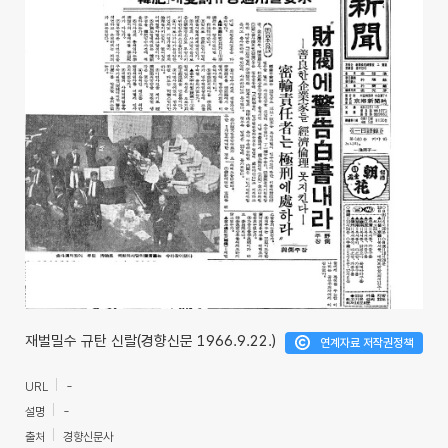
재벌밀수 규탄 신랄(경향신문 1966.9.22.)
연계자료 저작권정책
URL
-
설명
-
출처
경향신문사