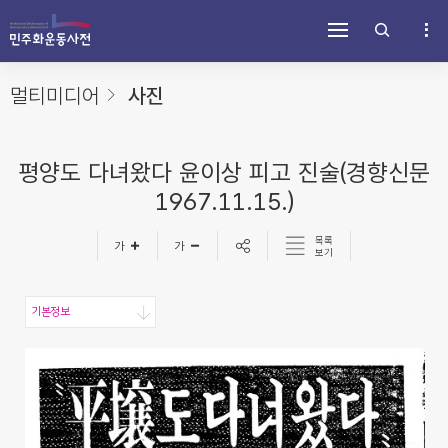
주
내
하
메
용
단
뉴
바
바
바
로
로
로
가
가
멀티미디어
사진
가
기
기
기
평양도 다녀왔다 윤이상 피고 진술(경향신문
1967.11.15.)
목록
보기
기본정보