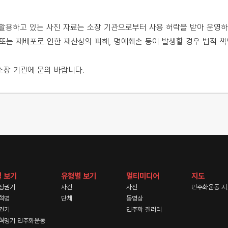
용하고 있는 사진 자료는 소장 기관으로부터 사용 허락을 받아 운영하
또는 재배포로 인한 재산상의 피해, 명예훼손 등이 발생할 경우 법적 책
소장 기관에 문의 바랍니다.
 보기
유형별 보기
멀티미디어
지도
정권기
사건
사진
민주화운동 지
혁명
단체
동영상
권기
민주화 갤러리
혁명기 민주화운동