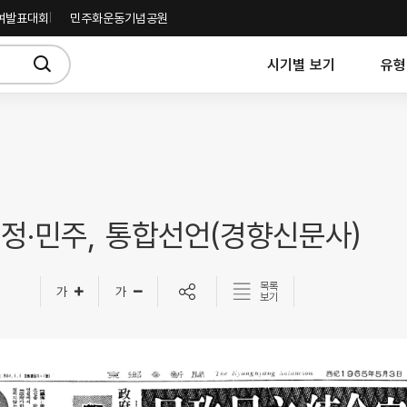
여발표대회
민주화운동기념공원
시기별 보기
유형
정·민주, 통합선언(경향신문사)
목록
보기