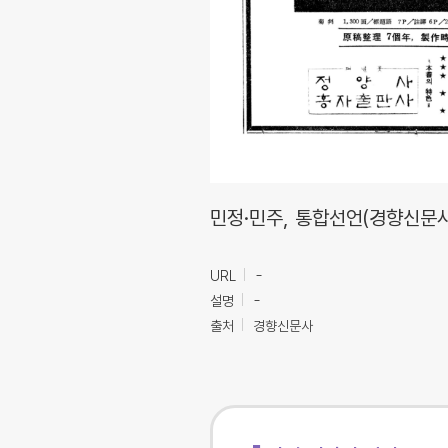
민정·민주, 통합선언(경향신문사
URL
-
설명
-
출처
경향신문사