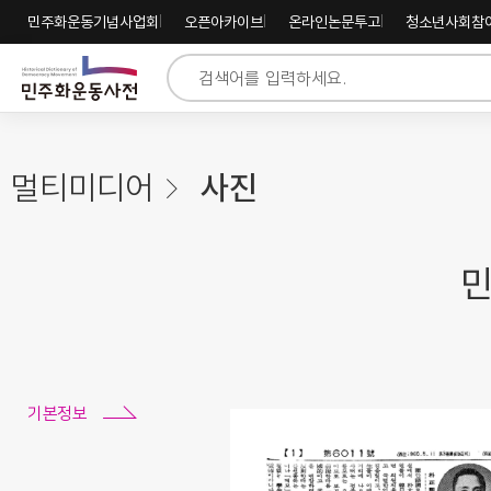
주
내
하
민주화운동기념사업회
오픈아카이브
온라인논문투고
청소년사회참
메
용
단
뉴
바
바
바
로
로
로
가
가
가
기
기
기
멀티미디어
사진
민
기본정보