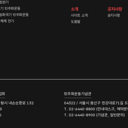
정권기
기 민주화운동
소개
공지사항
공화국기 민주화운동
사이트 소개
공지사항
체제 전기
도움말
업회
민주화운동기념관
 의왕시 내손순환로 132
04322 / 서울시 용산구 한강대로71길 3
0
T. 02-6440-8800 (안내데스크, 예약문
6
T. 02-6440-8900 (기념관, 일반문의)