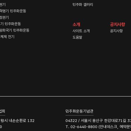
권기
민주화 갤러리
혁명기 민주화운동
정권기
기 민주화운동
소개
공지사항
공화국기 민주화운동
사이트 소개
공지사항
체제 전기
도움말
업회
민주화운동기념관
 의왕시 내손순환로 132
04322 / 서울시 용산구 한강대로71길 3
0
T. 02-6440-8800 (안내데스크, 예약문