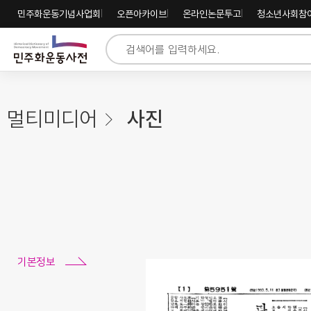
주
내
하
민주화운동기념사업회
오픈아카이브
온라인논문투고
청소년사회참
메
용
단
뉴
바
바
바
로
로
로
가
가
가
기
기
기
멀티미디어
사진
기본정보