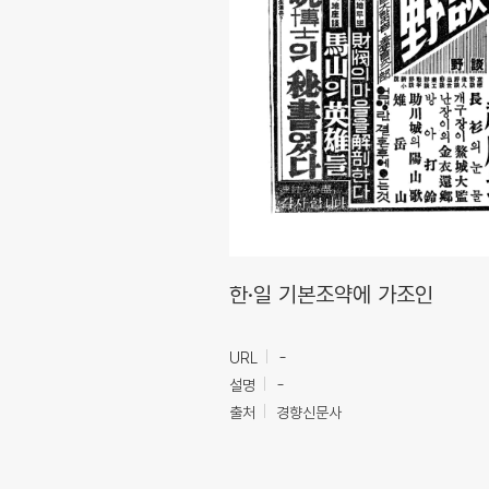
한·일 기본조약에 가조인
URL
-
설명
-
출처
경향신문사