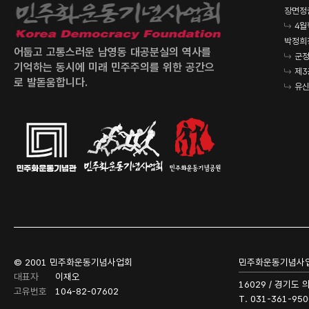
장면정
4월
박정희
어둡고 고통스러운 남영동 대공분실의 역사를
군정
기억하는 동시에 미래 민주주의를 위한 공간으
제3
로 발돋움합니다.
유신
© 2001 민주화운동기념사업회
민주화운동기념사
대표자
이재오
16029 / 경기도
고유번호
104-82-07602
T. 031-361-950