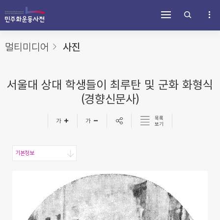
주
내
하
메
용
단
뉴
바
바
바
로
로
로
가
가
멀티미디어
사진
가
기
기
기
서울대 상대 학생들이 최루탄 및 군화 화형식
(경향신문사)
목록
보기
기본정보