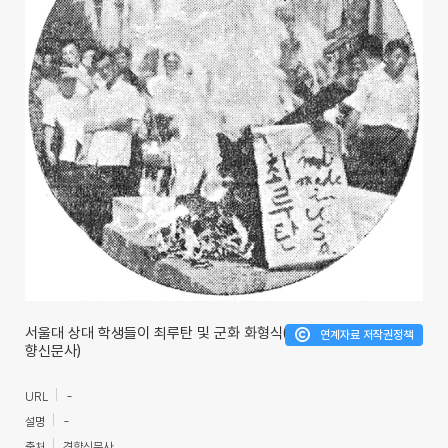
서울대 상대 학생들이 최루탄 및 군화 화형식(경
연계자료 저작권정책
향신문사)
URL
-
설명
-
출처
경향신문사