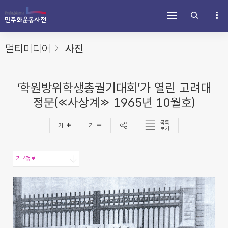
주
내
하
메
용
단
뉴
바
바
바
로
로
로
가
가
멀티미디어
사진
가
기
기
기
‘학원방위학생총궐기대회’가 열린 고려대
정문(≪사상계≫ 1965년 10월호)
목록
보기
기본정보