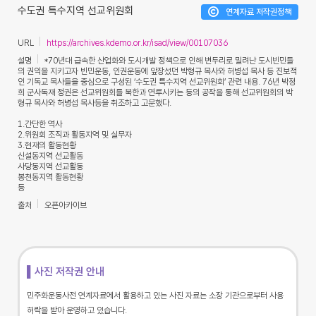
수도권 특수지역 선교위원회
연계자료 저작권정책
URL
https://archives.kdemo.or.kr/isad/view/00107036
설명
*70년대 급속한 산업화와 도시개발 정책으로 인해 변두리로 밀려난 도시빈민들
의 권익을 지키고자 빈민운동, 인권운동에 앞장섰던 박형규 목사와 허병섭 목사 등 진보적
인 기독교 목사들을 중심으로 구성된 ‘수도권 특수지역 선교위원회’ 관련 내용. 76년 박정
희 군사독재 정권은 선교위원회를 북한과 연루시키는 등의 공작을 통해 선교위원회의 박
형규 목사와 허병섭 목사등을 취조하고 고문했다.
1.간단한 역사
2.위원회 조직과 활동지역 및 실무자
3.현재의 활동현황
신설동지역 선교활동
사당동지역 선교활동
봉천동지역 활동현황
등
출처
오픈아카이브
▌사진 저작권 안내
민주화운동사전 연계자료에서 활용하고 있는 사진 자료는 소장 기관으로부터 사용
허락을 받아 운영하고 있습니다.