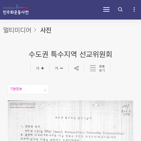
주
내
하
메
용
단
뉴
바
바
바
로
로
로
가
가
멀티미디어
사진
가
기
기
기
수도권 특수지역 선교위원회
목록
보기
기본정보