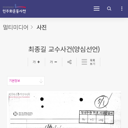
주
내
하
메
용
단
뉴
바
바
바
로
로
로
가
가
멀티미디어
사진
가
기
기
기
최종길 교수사건(양심선언)
목록
보기
기본정보