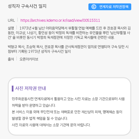
성직자 구속사건 일지
연계자료 저작권정책
URL
https://archives.kdemo.or.kr/isad/view/00523311
설명
1973년 4월 남산 야외음악당에서 부활절 연합 예배를 드린 후 권호경 목사와 김
동완, 이규상, 나상기, 황인성 등이 박정희 독재를 비판하는 유인물을 뿌린 ‘남산부활절 사
건’ 을 비롯한 동시기 박정희 독재정권에 저항한 기독교 목사들에 관련한 내용.
박형규 목사, 조승혁 목사, 권호경 목사를 군사독재정권이 임의로 연행되어 구속 당한 시
점부터 기록된 1973년 성직자 구속사건 일지
출처
오픈아카이브
▌사진 저작권 안내
민주화운동사전 연계자료에서 활용하고 있는 사진 자료는 소장 기관으로부터 사용
허락을 받아 운영하고 있습니다.
본 서비스 이용 외에 무단전재 또는 재배포로 인한 재산상의 피해, 명예훼손 등이
발생할 경우 법적 책임을 질 수 있습니다.
사진 자료의 사용에 대해서는 소장 기관에 문의 바랍니다.