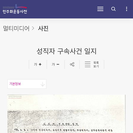
주
내
하
메
용
단
뉴
바
바
바
로
로
로
가
가
멀티미디어
사진
가
기
기
기
성직자 구속사건 일지
목록
보기
기본정보