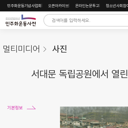
주
내
하
민주화운동기념사업회
오픈아카이브
온라인논문투고
청소년사회참
메
용
단
뉴
바
바
바
로
로
로
가
가
가
기
기
기
멀티미디어
사진
서대문 독립공원에서 열린
기본정보