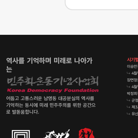
역사를 기억하며 미래로 나아가
시기별
이승만
는
4월
장면정
4월
박정희
어둡고 고통스러운 남영동 대공분실의 역사를
군정
기억하는 동시에 미래 민주주의를 위한 공간으
제3
로 발돋움합니다.
유신