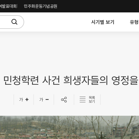
여발표대회
민주화운동기념공원
시기별 보기
유형
 민청학련 사건 희생자들의 영정을
목록
보기