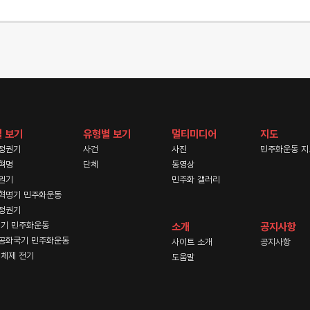
 보기
유형별 보기
멀티미디어
지도
정권기
사건
사진
민주화운동 지
혁명
단체
동영상
권기
민주화 갤러리
혁명기 민주화운동
정권기
기 민주화운동
소개
공지사항
공화국기 민주화운동
사이트 소개
공지사항
체제 전기
도움말