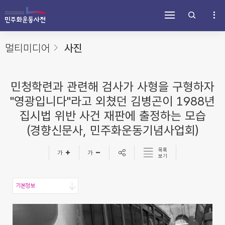
주
내
하
메
용
단
뉴
바
바
바
로
로
로
가
가
멀티미디어
사진
가
기
기
기
민청학련과 관련해 검사가 사형을 구형하자
"영광입니다"라고 외쳤던 김병곤이 1988년
집시법 위반 사건 재판에 출정하는 모습
(경향신문사, 민주화운동기념사업회)
목록
보기
기본정보