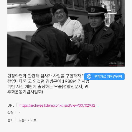
민청학련과 관련해 검사가 사형을 구형하자 "영
연계자료 저작권정책
광입니다"라고 외쳤던 김병곤이 1988년 집시법
위반 사건 재판에 출정하는 모습(경향신문사, 민
주화운동기념사업회)
URL
https://archives.kdemo.or.kr/isad/view/00702932
설명
-
출처
오픈아카이브