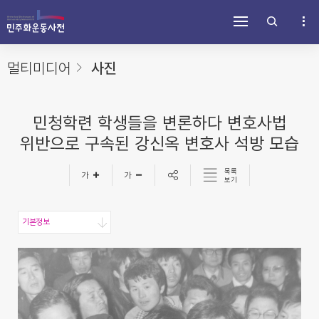
주
내
하
메
용
단
뉴
바
바
바
로
로
로
가
가
멀티미디어
사진
가
기
기
기
민청학련 학생들을 변론하다 변호사법
위반으로 구속된 강신옥 변호사 석방 모습
목록
보기
기본정보