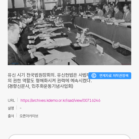
유신 시기 전국법원장회의. 유신헌법은 사법부
연계자료 저작권정책
의 권한 역할도 형해화시켜 권력에 예속시켰다.
(경향신문사, 민주화운동기념사업회)
URL
https://archives.kdemo.or.kr/isad/view/00716246
설명
-
출처
오픈아카이브