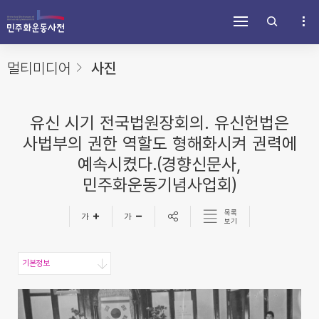
주
내
하
메
용
단
뉴
바
바
바
로
로
로
가
가
멀티미디어
사진
가
기
기
기
유신 시기 전국법원장회의. 유신헌법은
사법부의 권한 역할도 형해화시켜 권력에
예속시켰다.(경향신문사,
민주화운동기념사업회)
목록
보기
기본정보