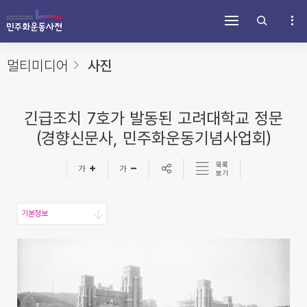
주
내
하
메
용
단
뉴
바
바
바
로
로
로
가
가
멀티미디어
사진
가
기
기
기
긴급조치 7호가 발동된 고려대학교 정문
(경향신문사, 민주화운동기념사업회)
목록
보기
기본정보