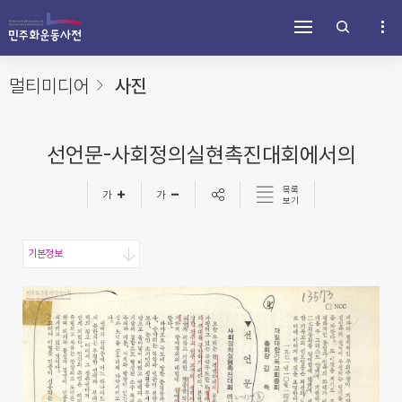
주
내
하
메
용
단
뉴
바
바
바
로
로
로
가
가
멀티미디어
사진
가
기
기
기
선언문-사회정의실현촉진대회에서의
목록
보기
기본정보