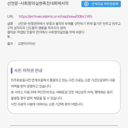
선언문-사회정의실현촉진대회에서의
연계자료 저작권정책
URL
https://archives.kdemo.or.kr/isad/view/00841955
설명
선언문-현정권하에서 부정과 불의와 부패를 규탄하기 위해 궐기한 천주교 원주교
구의 성직자와 신도들의 행동을 적극지지 참여.
결의문-억압된 민중의 편지에서 사회정의실현을 위해 싸운다
등...
출처
오픈아카이브
▌사진 저작권 안내
민주화운동사전 연계자료에서 활용하고 있는 사진 자료는 소장 기관으로부터 사용
허락을 받아 운영하고 있습니다.
본 서비스 이용 외에 무단전재 또는 재배포로 인한 재산상의 피해, 명예훼손 등이
발생할 경우 법적 책임을 질 수 있습니다.
사진 자료의 사용에 대해서는 소장 기관에 문의 바랍니다.