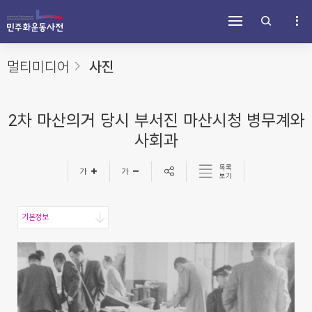
주
내
하
메
용
단
뉴
바
바
바
로
로
로
가
가
멀티미디어
사진
가
기
기
기
2차 마산의거 당시 부서진 마산시청 병무계와
사회과
목록
보기
기본정보