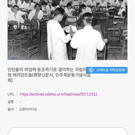
인턴들의 파업에 동조하기로 결의하는 국립의료
연계자료 저작권정책
원 레지던트들(경향신문사, 민주화운동기념사업
회)
URL
https://archives.kdemo.or.kr/isad/view/00712312
설명
-
출처
오픈아카이브