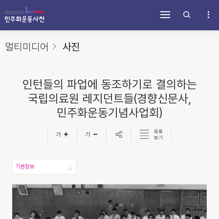
주
내
하
메
용
단
뉴
바
바
바
로
로
로
가
가
멀티미디어
사진
가
기
기
기
인턴들의 파업에 동조하기로 결의하는
국립의료원 레지던트들(경향신문사,
민주화운동기념사업회)
목록
보기
기본정보