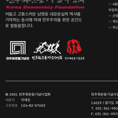
4월
박정희
어둡고 고통스러운 남영동 대공분실의 역사를
군정
기억하는 동시에 미래 민주주의를 위한 공간으
제3
로 발돋움합니다.
유신
© 2001 민주화운동기념사업회
민주화운동기념사
대표자
이재오
16029 / 경기도
고유번호
104-82-07602
T. 031-361-950
F. 031-361-957