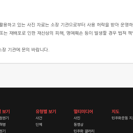
용하고 있는 사진 자료는 소장 기관으로부터 사용 허락을 받아 운영하
또는 재배포로 인한 재산상의 피해, 명예훼손 등이 발생할 경우 법적 책
소장 기관에 문의 바랍니다.
 보기
유형별 보기
멀티미디어
지도
정권기
사건
사진
민주화운동 지
혁명
단체
동영상
권기
민주화 갤러리