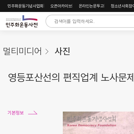
주
내
하
민주화운동기념사업회
오픈아카이브
온라인논문투고
청소년사회참
메
용
단
뉴
바
바
바
로
로
로
가
가
가
기
기
기
멀티미디어
사진
영등포산선의 편직업계 노사문제
기본정보