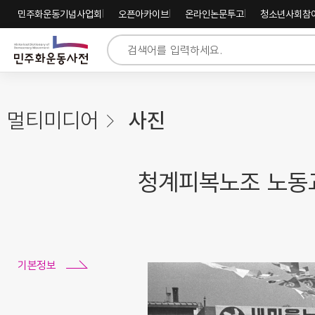
주
내
하
민주화운동기념사업회
오픈아카이브
온라인논문투고
청소년사회참
메
용
단
뉴
바
바
바
로
로
로
가
가
가
기
기
기
멀티미디어
사진
청계피복노조 노동
기본정보