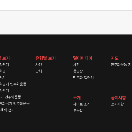
 보기
유형별 보기
멀티미디어
지도
정권기
사건
사진
민주화운동 지
혁명
단체
동영상
권기
민주화 갤러리
혁명기 민주화운동
정권기
기 민주화운동
소개
공지사항
공화국기 민주화운동
사이트 소개
공지사항
체제 전기
도움말