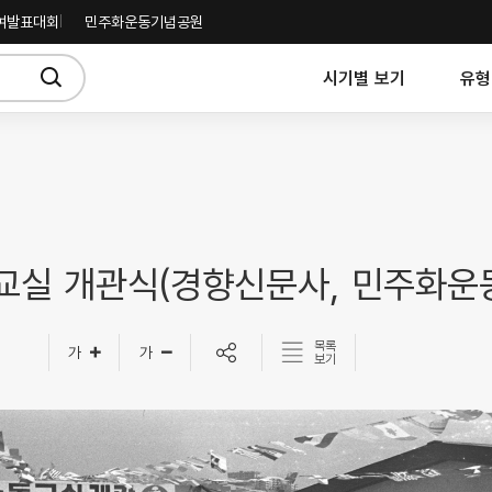
여발표대회
민주화운동기념공원
시기별 보기
유형
교실 개관식(경향신문사, 민주화운
목록
보기