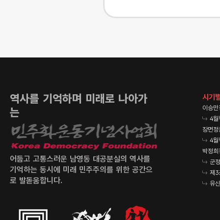
역사를 기억하며 미래로 나아가
시기별
이승만
는
4월
장면정
4월
박정희
어둡고 고통스러운 남영동 대공분실의 역사를
군정
기억하는 동시에 미래 민주주의를 위한 공간으
제3
로 발돋움합니다.
유신