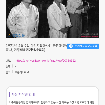
1971년 4월 9일 다리지필화사건 공판(경향신
연계자료 저작권정책
문사, 민주화운동기념사업회)
URL
https://archives.kdemo.or.kr/isad/view/00736562
설명
-
출처
오픈아카이브
▌사진 저작권 안내
민주화운동사전 연계자료에서 활용하고 있는 사진 자료는 소장 기관으로부터 사용