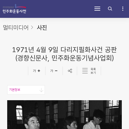
주
내
하
메
용
단
뉴
바
바
바
로
로
로
가
가
멀티미디어
사진
가
기
기
기
1971년 4월 9일 다리지필화사건 공판
(경향신문사, 민주화운동기념사업회)
목록
보기
기본정보