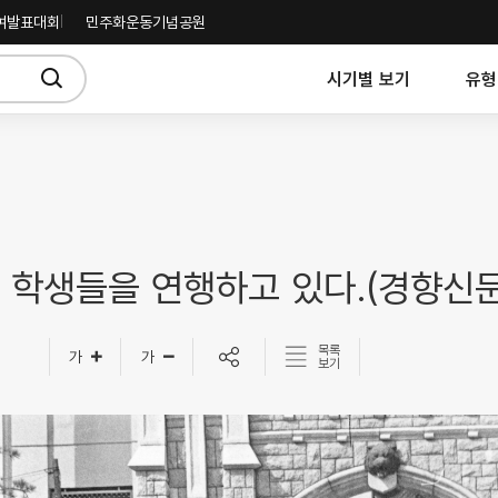
여발표대회
민주화운동기념공원
시기별 보기
유형
 학생들을 연행하고 있다.(경향신
목록
보기