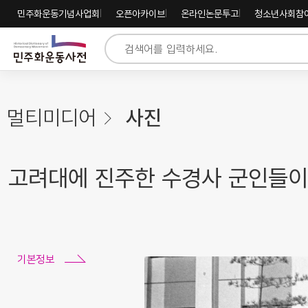
주
내
하
민주화운동기념사업회
오픈아카이브
온라인논문투고
청소년사회참
메
용
단
뉴
바
바
바
로
로
로
가
가
가
기
기
기
멀티미디어
사진
고려대에 진주한 수경사 군인들이
기본정보