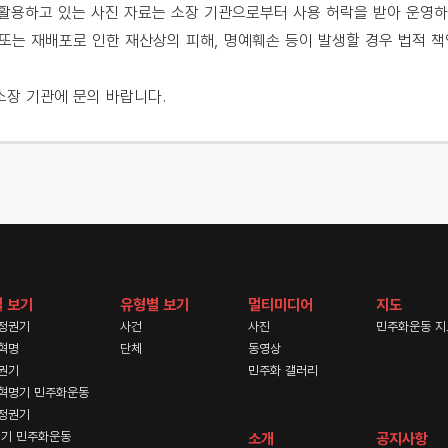
용하고 있는 사진 자료는 소장 기관으로부터 사용 허락을 받아 운영하
또는 재배포로 인한 재산상의 피해, 명예훼손 등이 발생할 경우 법적 책
소장 기관에 문의 바랍니다.
 보기
유형별 보기
멀티미디어
지도
정권기
사건
사진
민주화운동 지
혁명
단체
동영상
권기
민주화 갤러리
혁명기 민주화운동
정권기
기 민주화운동
소개
공지사항