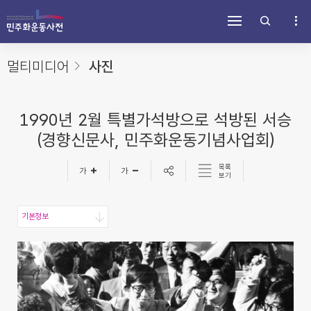
주
내
하
메
용
단
뉴
바
바
바
로
로
로
가
가
멀티미디어
사진
가
기
기
기
1990년 2월 특별가석방으로 석방된 서승
(경향신문사, 민주화운동기념사업회)
목록
보기
기본정보