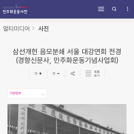
주
내
하
메
용
단
뉴
바
바
바
로
로
로
가
가
멀티미디어
사진
가
기
기
기
삼선개헌 음모분쇄 서울 대강연회 전경
(경향신문사, 민주화운동기념사업회)
목록
보기
기본정보