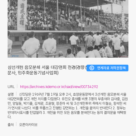
삼선개헌 음모분쇄 서울 대강연회 전경(경향신
연계자료 저작권정책
문사, 민주화운동기념사업회)
URL
https://archives.kdemo.or.kr/isad/view/00734292
설명
신민당은 1969년 7월 19일 오후 2시, 효창운동장에서 3선개헌 음모분쇄 서울
대강연회를 갖고 개헌 저지를 다짐했다. 유진오 총재를 비롯 3명의 부총재와 김대중, 김원
만, 양일동, 박기출, 김재광, 조윤형, 장준하 씨 및 3선개헌투위 측에서 이철승, 함석헌 씨
가 연사로 나섰다. 비를 무릅쓰고 진행된 강연회는 1. 개헌을 끝까지 반대한다 2. 정부는
반대의사표시를 탄압말라 3. 개헌을 위한 모든 음모를 분쇄한다는 등의 결의문을 채택했
다.
출처
오픈아카이브