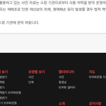
용하고 있는 사진 자료는 소장 기관으로부터 사용 허락을 받아 운영하
또는 재배포로 인한 재산상의 피해, 명예훼손 등이 발생할 경우 법적 책
소장 기관에 문의 바랍니다.
 보기
유형별 보기
멀티미디어
지도
정권기
사건
사진
민주화운동 지
혁명
단체
동영상
권기
민주화 갤러리
혁명기 민주화운동
정권기
기 민주화운동
소개
공지사항