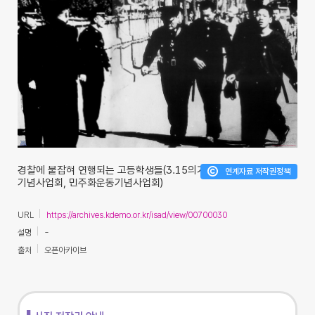
경찰에 붙잡혀 연행되는 고등학생들(3.15의거
연계자료 저작권정책
기념사업회, 민주화운동기념사업회)
URL
https://archives.kdemo.or.kr/isad/view/00700030
설명
-
출처
오픈아카이브