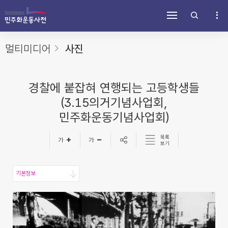
주
내
하
메
용
단
뉴
바
바
바
로
로
로
가
가
멀티미디어
사진
가
기
기
기
경찰에 붙잡혀 연행되는 고등학생들
(3.15의거기념사업회,
민주화운동기념사업회)
목록
보기
기본정보