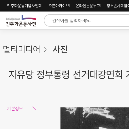
주
내
하
민주화운동기념사업회
오픈아카이브
온라인논문투고
청소년사회참
메
용
단
뉴
바
바
바
로
로
로
가
가
가
기
기
기
멀티미디어
사진
자유당 정부통령 선거대강연회 개
기본정보