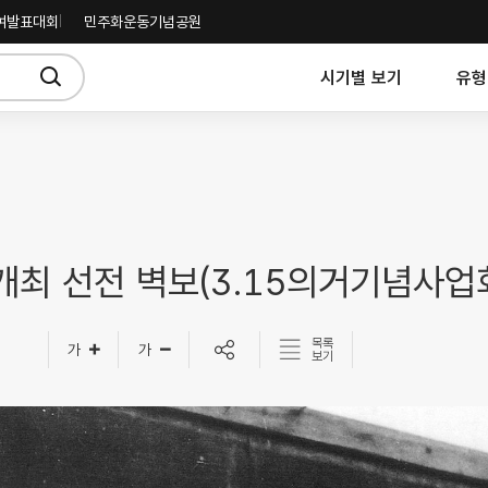
여발표대회
민주화운동기념공원
시기별 보기
유형
최 선전 벽보(3.15의거기념사업
목록
보기