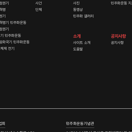
정권기
사건
사진
민주화운동 지
혁명
단체
동영상
권기
민주화 갤러리
혁명기 민주화운동
정권기
기 민주화운동
소개
공지사항
공화국기 민주화운동
사이트 소개
공지사항
체제 전기
도움말
업회
민주화운동기념관