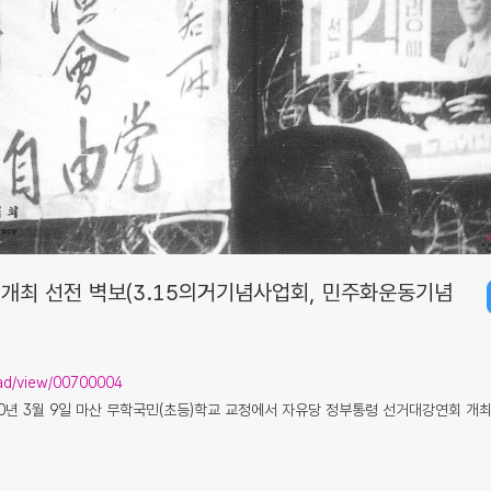
개최 선전 벽보(3.15의거기념사업회, 민주화운동기념
isad/view/00700004
년 3월 9일 마산 무학국민(초등)학교 교정에서 자유당 정부통령 선거대강연회 개최 