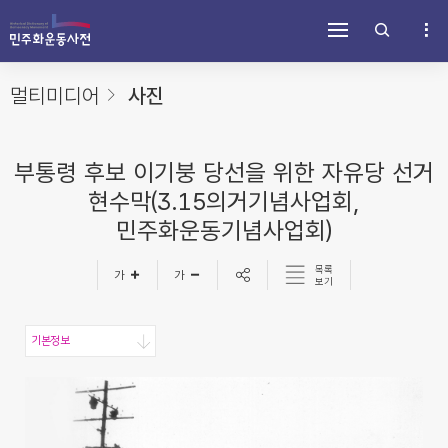
주
내
하
메
용
단
뉴
바
바
바
로
로
로
가
가
멀티미디어
사진
가
기
기
기
부통령 후보 이기붕 당선을 위한 자유당 선거
현수막(3.15의거기념사업회,
민주화운동기념사업회)
목록
보기
기본정보