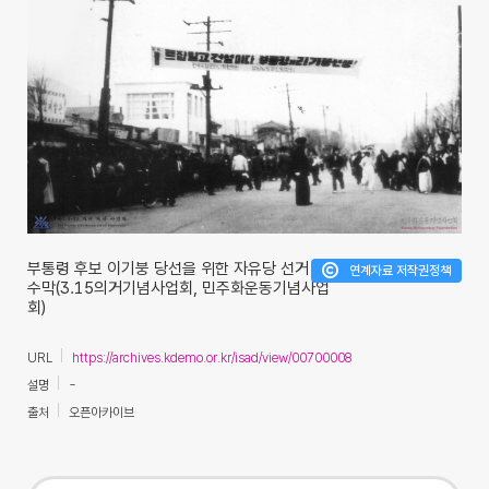
부통령 후보 이기붕 당선을 위한 자유당 선거 현
연계자료 저작권정책
수막(3.15의거기념사업회, 민주화운동기념사업
회)
URL
https://archives.kdemo.or.kr/isad/view/00700008
설명
-
출처
오픈아카이브