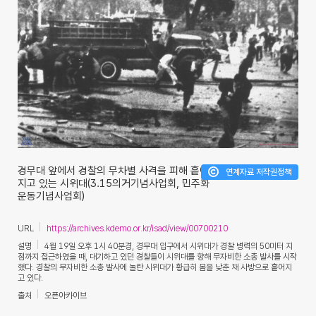
경무대 앞에서 경찰의 무차별 사격을 피해 흩어
연계자료 저작권정책
지고 있는 시위대(3.15의거기념사업회, 민주화
운동기념사업회)
URL
https://archives.kdemo.or.kr/isad/view/00700210
설명
4월 19일 오후 1시 40분경, 경무대 입구에서 시위대가 경찰 병력의 50미터 지
점까지 접근하였을 때, 대기하고 있던 경찰들이 시위대를 향해 무자비한 소총 발사를 시작
했다. 경찰의 무자비한 소총 발사에 놀란 시위대가 황급히 몸을 낮춘 채 사방으로 흩어지
고 있다.
출처
오픈아카이브