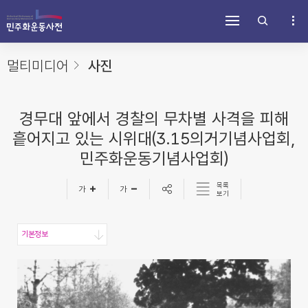
주
내
하
메
용
단
뉴
바
바
바
로
로
로
가
가
멀티미디어
사진
가
기
기
기
경무대 앞에서 경찰의 무차별 사격을 피해
흩어지고 있는 시위대(3.15의거기념사업회,
민주화운동기념사업회)
목록
보기
기본정보