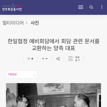
주
내
하
메
용
단
뉴
바
바
바
로
로
로
가
가
멀티미디어
사진
가
기
기
기
한일협정 예비회담에서 회담 관련 문서를
교환하는 양측 대표
목록
보기
기본정보