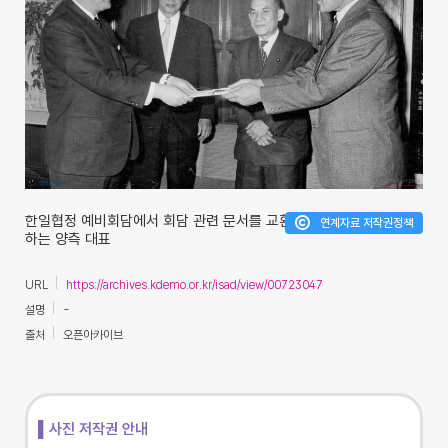
한일협정 예비회담에서 회담 관련 문서를 교환
연계자료 저작권정책
하는 양측 대표
URL
https://archives.kdemo.or.kr/isad/view/00723047
설명
-
출처
오픈아카이브
▌사진 저작권 안내