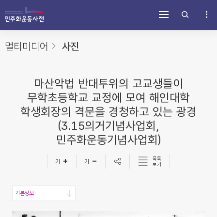
주
내
하
메
용
단
뉴
바
바
바
로
로
로
가
가
멀티미디어
사진
가
기
기
기
마산악법 반대투위의 고교생들이
무학초등학교 교정에 모여 해인대학
학생회장의 격문을 경청하고 있는 광경
(3.15의거기념사업회,
민주화운동기념사업회)
목록
보기
기본정보