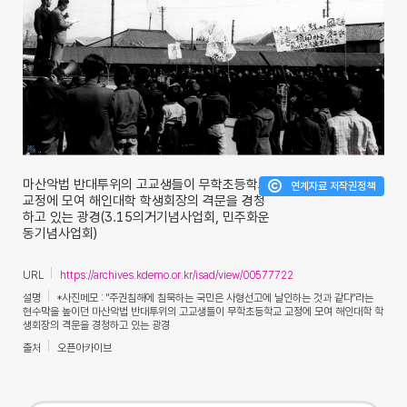
마산악법 반대투위의 고교생들이 무학초등학교
연계자료 저작권정책
교정에 모여 해인대학 학생회장의 격문을 경청
하고 있는 광경(3.15의거기념사업회, 민주화운
동기념사업회)
URL
https://archives.kdemo.or.kr/isad/view/00577722
설명
*사진메모 : "주권침해에 침묵하는 국민은 사형선고에 날인하는 것과 같다"라는
현수막을 높이던 마산악법 반대투위의 고교생들이 무학초등학교 교정에 모여 해인대학 학
생회장의 격문을 경청하고 있는 광경
출처
오픈아카이브