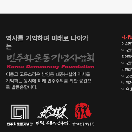
역사를 기억하며 미래로 나아가
시기별
이승만
는
4월
장면정
4월
박정희
어둡고 고통스러운 남영동 대공분실의 역사를
군정
기억하는 동시에 미래 민주주의를 위한 공간으
제3
로 발돋움합니다.
유신