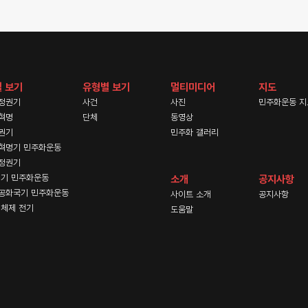
 보기
유형별 보기
멀티미디어
지도
정권기
사건
사진
민주화운동 지
혁명
단체
동영상
권기
민주화 갤러리
혁명기 민주화운동
정권기
기 민주화운동
소개
공지사항
공화국기 민주화운동
사이트 소개
공지사항
체제 전기
도움말