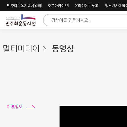
주
내
하
민주화운동기념사업회
오픈아카이브
온라인논문투고
청소년사회참
메
용
단
뉴
바
바
바
로
로
로
가
가
가
기
기
기
멀티미디어
동영상
기본정보