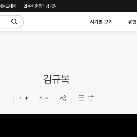
여발표대회
민주화운동기념공원
시기별 보기
유형
김규복
목록
보기