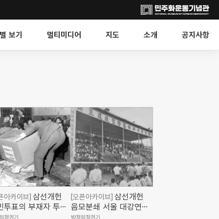
별 보기
멀티미디어
지도
소개
공지사항
삼선개헌
삼선개헌
픈아카이브]
[오픈아카이브]
민투표의 부재자 투표
음모분쇄 서울 대강연회
지들을 책상 위에 쏟아
전경(경향신문사, 민주화
희정권기
박정희정권기