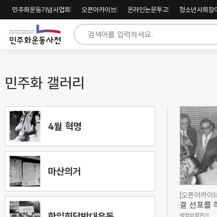
주
내
하
민주화운동기념사업회
오픈아카이브
온라인논문투고
청소년사회참
메
용
단
뉴
바
바
바
로
로
로
가
가
가
기
기
기
민주화 갤러리
4월 혁명
마산의거
[오픈아카이브
결 선포를 
한일회담반대운동
박정희정권기