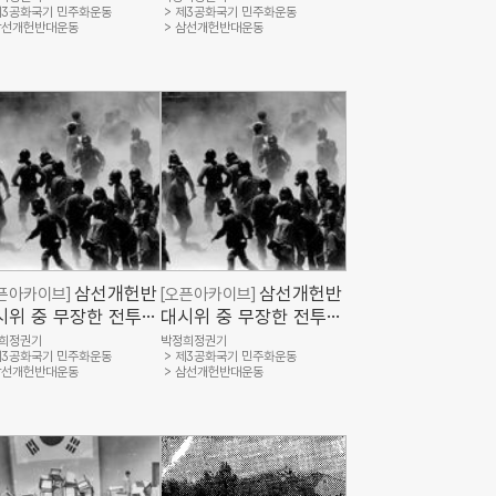
3공화국기 민주화운동
제3공화국기 민주화운동
고 있는 모습(경향신문
운동기념사업회)
삼선개헌반대운동
삼선개헌반대운동
, 민주화운동기념사업
삼선개헌반
삼선개헌반
픈아카이브]
[오픈아카이브]
시위 중 무장한 전투경
대시위 중 무장한 전투경
에게 연행되는 시민들
찰에게 연행되는 시민들
희정권기
박정희정권기
3공화국기 민주화운동
제3공화국기 민주화운동
경향신문사, 민주화운동
(경향신문사, 민주화운동
삼선개헌반대운동
삼선개헌반대운동
념사업회)
기념사업회)