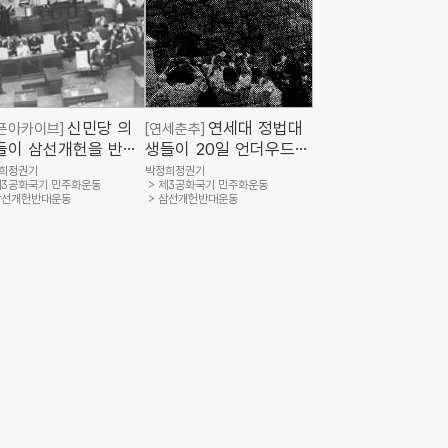
신민당 의
연세대 정법대
픈아카이브]
[연세춘추]
들이 삼선개헌을 반대
생들이 20일 언더우드
며 철야농성을 벌이고
동상 앞에서 삼선개헌반
희정권기
박정희정권기
3공화국기 민주화운동
제3공화국기 민주화운동
다.(경향신문사, 민주
대 성토대회를 열고 개헌
삼선개헌반대운동
삼선개헌반대운동
운동기념사업회)
반대 다짐 만세를 부르고
있다.(연세춘추
1969.6.23.)