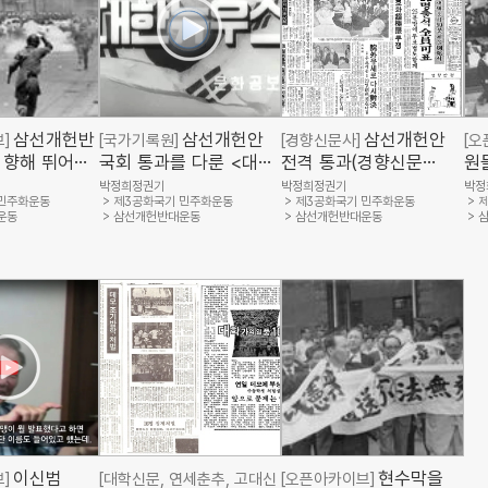
삼선개헌반
삼선개헌안
삼선개헌안
]
[국가기록원]
[경향신문사]
[오
 향해 뛰어가
국회 통과를 다룬 <대한
전격 통과(경향신문
원
찰들(경향신문
뉴우스>(국가기록원)
1969.9.15.)
하
박정희정권기
박정희정권기
박정
 민주화운동
제3공화국기 민주화운동
제3공화국기 민주화운동
제
화운동기념사업
있
운동
삼선개헌반대운동
삼선개헌반대운동
화
이신범
현수막을
]
[대학신문, 연세춘추, 고대신
[오픈아카이브]