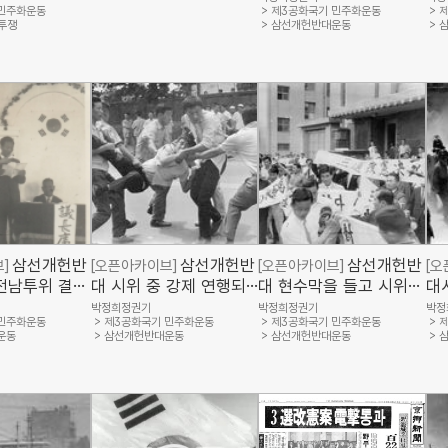
 민주화운동
제3공화국기 민주화운동
제
원)
내
거투쟁
삼선개헌반대운동
사
회)
삼선개헌반
삼선개헌반
삼선개헌반
]
[오픈아카이브]
[오픈아카이브]
[오
전남투위 결성
대 시위 중 강제 연행되
대 현수막을 들고 시위하
대
민주화운동기념
는 시민(경향신문사, 민
는 신민당 의원들(경향신
찰
박정희정권기
박정희정권기
박정
 민주화운동
제3공화국기 민주화운동
제3공화국기 민주화운동
제
주화운동기념사업회)
문사, 민주화운동기념사
(
운동
삼선개헌반대운동
삼선개헌반대운동
업회)
기