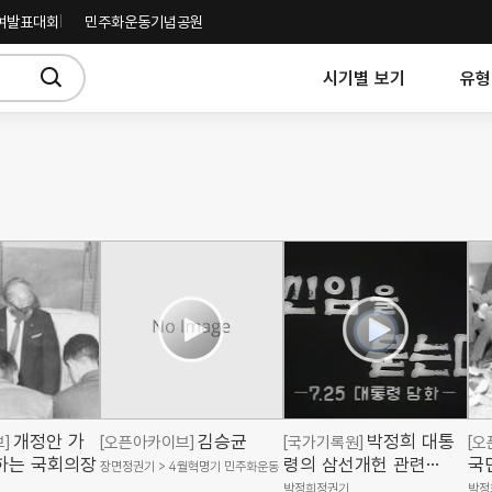
여발표대회
민주화운동기념공원
시기별 보기
유형
개정안 가
김승균
박정희 대통
]
[오픈아카이브]
[국가기록원]
[오
하는 국회의장
령의 삼선개헌 관련
국
장면정권기
4월혁명기 민주화운동
7.25특별담화(국가기록
용
박정희정권기
박정