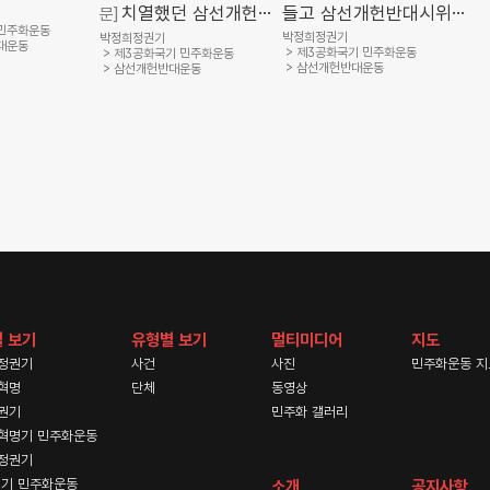
치열했던 삼선개헌반
들고 삼선개헌반대시위
문]
 민주화운동
에 나선 신민당 의원들
대 학생운동 일지를 다룬
박정희정권기
박정희정권기
대운동
제3공화국기 민주화운동
제3공화국기 민주화운동
(경향신문사, 민주화운동
대학 신문들(대학신문
삼선개헌반대운동
삼선개헌반대운동
기념사업회)
1969.9.1./연세춘추
1969.8.4./고대신문
1969.8.11.)
 보기
유형별 보기
멀티미디어
지도
정권기
사건
사진
민주화운동 지
혁명
단체
동영상
권기
민주화 갤러리
혁명기 민주화운동
정권기
기 민주화운동
소개
공지사항