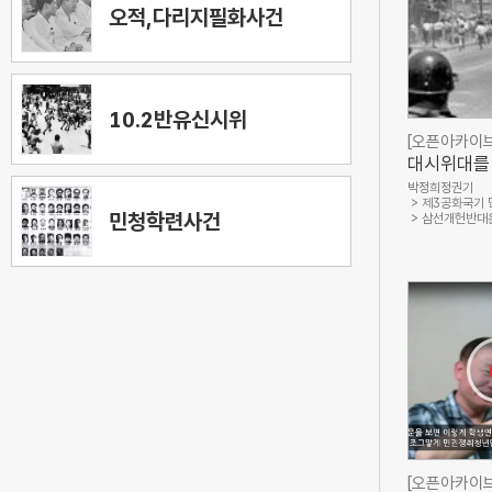
오적,다리지필화사건
10.2반유신시위
[오픈아카이브
대시위대를
는 전투경
박정희정권기
제3공화국기
사, 민주
민청학련사건
삼선개헌반대
회)
[오픈아카이브