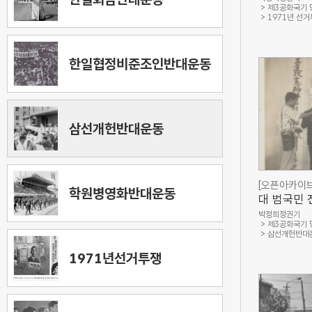
제3공화국기
1971년 선
한일협정비준조인반대운동
삼선개헌반대운동
[오픈아카이브
학원병영화반대운동
대 범국민 
식 사진(
박정희정권기
제3공화국기
사업회)
삼선개헌반대
1971년선거투쟁