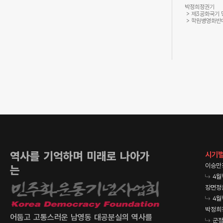
박정희정권기
제3공화국기
학원병영화반
역사를 기억하며 미래로 나아가
시기별
이승만
는
4월
장면정
4월
박정희
어둡고 고통스러운 남영동 대공분실의 역사를
군정